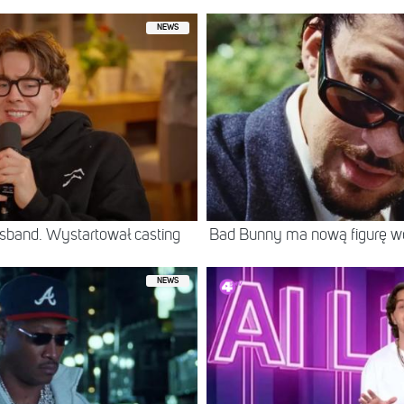
NEWS
sband. Wystartował casting
Bad Bunny ma nową figurę 
NEWS