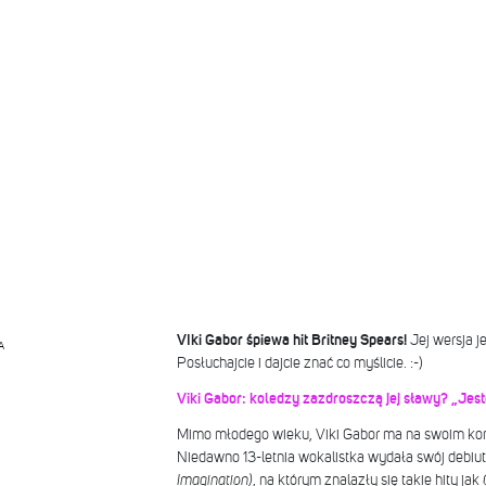
VIki Gabor śpiewa hit Britney Spears!
Jej wersja j
A
Posłuchajcie i dajcie znać co myślicie. :-)
Viki Gabor: koledzy zazdroszczą jej sławy? „Jes
Mimo młodego wieku, Viki Gabor ma na swoim ko
Niedawno 13-letnia wokalistka wydała swój debiu
Imagination)
, na którym znalazły się takie hity jak