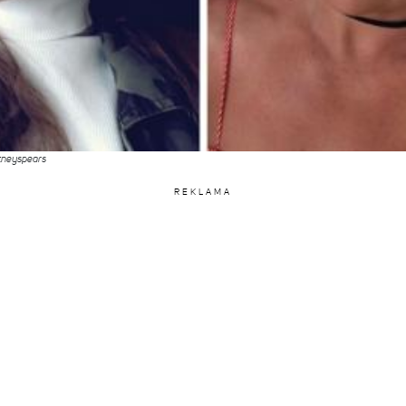
itneyspears
REKLAMA