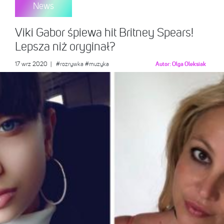
News
Viki Gabor śpiewa hit Britney Spears!
Lepsza niż oryginał?
17 wrz 2020
|
#rozrywka
#muzyka
Autor:
Olga Oleksiak