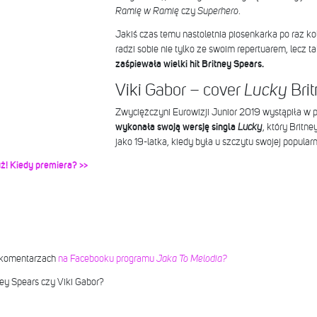
Ramię w Ramię
czy
Superhero
.
Jakiś czas temu nastoletnia piosenkarka po raz ko
radzi sobie nie tylko ze swoim repertuarem, lecz 
zaśpiewała wielki hit Britney Spears.
Viki Gabor – cover
Bri
Lucky
Zwyciężczyni Eurowizji Junior 2019 wystąpiła w 
wykonała swoją wersję singla
Lucky
, który Britn
jako 19-latka, kiedy była u szczytu swojej popularn
tuż! Kiedy premiera? >>
komentarzach
na Facebooku programu
Jaka To Melodia?
ney Spears czy Viki Gabor?