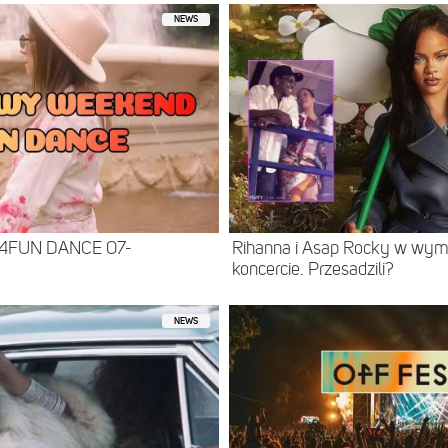
NEWS
 4FUN DANCE 07-
Rihanna i Asap Rocky w wy
koncercie. Przesadzili?
NEWS