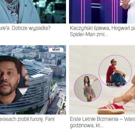
ure’a. Dobrze wypadła?
Kaczyński śpiewa, Hogwart pa
Spider-Man zmi...
NEWS
asach zrobił furorę. Fani
Erste Letnie Brzmienia – Wa
godzinowa, kt...