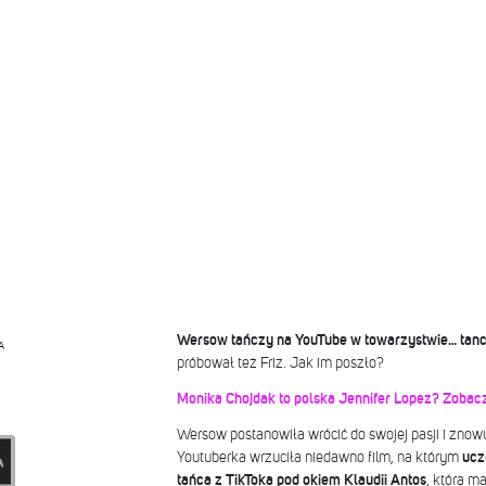
Wersow tańczy na YouTube w towarzystwie… tanc
A
próbował też Friz. Jak im poszło?
Monika Chojdak to polska Jennifer Lopez? Zobaczc
Wersow postanowiła wrócić do swojej pasji i znowu 
Youtuberka wrzuciła niedawno film, na którym
uczy
tańca z TikToka pod okiem Klaudii Antos
, która m