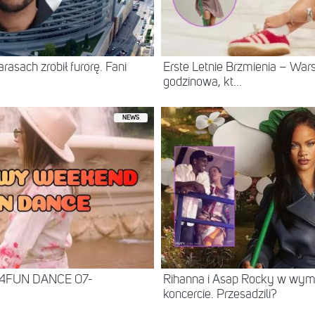
asach zrobił furorę. Fani
Erste Letnie Brzmienia – Wa
godzinowa, kt...
NEWS
 4FUN DANCE 07-
Rihanna i Asap Rocky w wy
koncercie. Przesadzili?