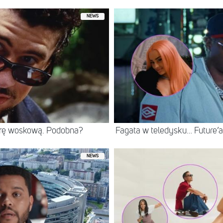
NEWS
rę woskową. Podobna?
Fagata w teledysku… Future’
NEWS