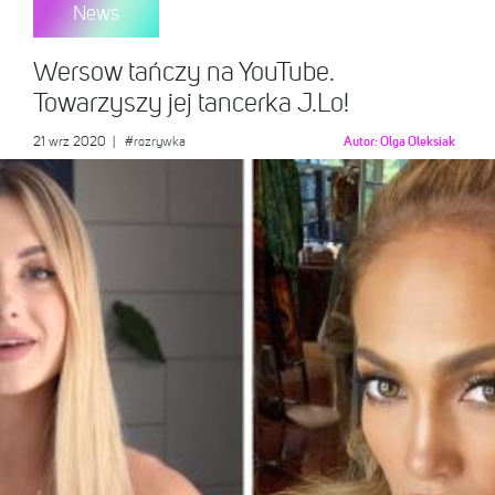
News
Wersow tańczy na YouTube.
Towarzyszy jej tancerka J.Lo!
21 wrz 2020
|
#rozrywka
Autor:
Olga Oleksiak