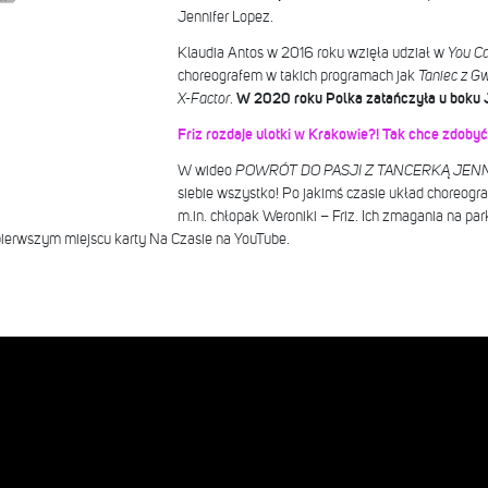
Jennifer Lopez.
Klaudia Antos w 2016 roku wzięła udział w
You C
choreografem w takich programach jak
Taniec z G
X-Factor
.
W 2020 roku Polka zatańczyła u boku J
Friz rozdaje ulotki w Krakowie?! Tak chce zdobyć
W wideo
POWRÓT DO PASJI Z TANCERKĄ JENN
siebie wszystko! Po jakimś czasie układ choreogr
m.in. chłopak Weroniki – Friz. Ich zmagania na park
 pierwszym miejscu karty Na Czasie na YouTube.