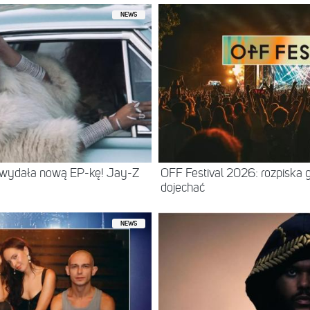
NEWS
 wydała nową EP-kę! Jay-Z
OFF Festival 2026: rozpiska 
dojechać
NEWS