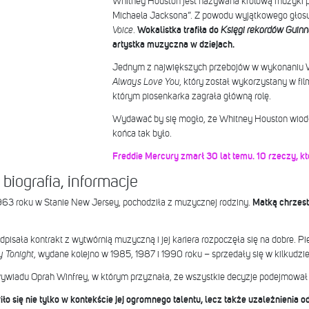
Whitney Houston jest nazywana królową muzyki p
Michaela Jacksona”. Z powodu wyjątkowego głos
Voice
.
Wokalistka trafiła do
Księgi rekordów Guinn
artystka muzyczna w dziejach.
Jednym z największych przebojów w wykonaniu W
Always Love You
, który został wykorzystany w fi
którym piosenkarka zagrała główną rolę.
Wydawać by się mogło, że Whitney Houston wiodł
końca tak było.
Freddie Mercury zmarł 30 lat temu. 10 rzeczy, któ
iografia, informacje
963 roku w Stanie New Jersey, pochodziła z muzycznej rodziny.
Matką chrzest
sała kontrakt z wytwórnią muzyczną i jej kariera rozpoczęła się na dobre. Pie
y Tonight
, wydane kolejno w 1985, 1987 i 1990 roku – sprzedały się w kilkudzi
wiadu Oprah Winfrey, w którym przyznała, że wszystkie decyzje podejmował za
o się nie tylko w kontekście jej ogromnego talentu, lecz także uzależnienia 