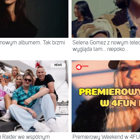
z nowym albumem. Tak brzmi
Selena Gomez z nowym teled
wygląda tam… niepoko...
NEWS
 i Raider we wspólnym
Premierowy Weekend w 4FU