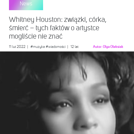
News
Whitney Houston: związki, córka,
śmierć – tych faktów o artystce
mogliście nie znać
11 lut 2022
|
#muzyka
#wiadomości
| 12 lat
Autor:
Olga Oleksiak