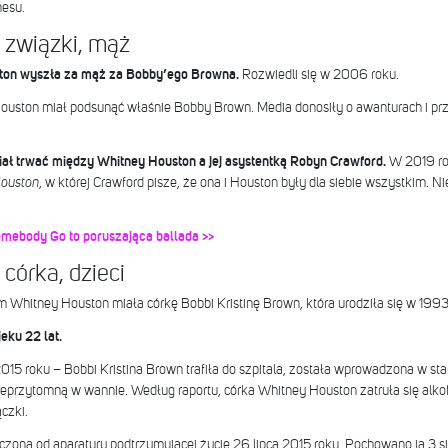
nesu.
 związki, mąż
ston wyszła za mąż za Bobby’ego Browna.
Rozwiedli się w 2006 roku.
ouston miał podsunąć właśnie Bobby Brown. Media donosiły o awanturach i prz
miał trwać między Whitney Houston a jej asystentką Robyn Crawford.
W 2019 ro
Houston
, w której Crawford pisze, że ona i Houston były dla siebie wszystkim. Ni
omebody Go to poruszająca ballada >>
córka, dzieci
hitney Houston miała córkę Bobbi Kristinę Brown, która urodziła się w 1993
eku 22 lat.
2015 roku – Bobbi Kristina Brown trafiła do szpitala, została wprowadzona w sta
 nieprzytomną w wannie. Według raportu, córka Whitney Houston zatruła się alko
czki.
czona od aparatury podtrzymującej życie 26 lipca 2015 roku. Pochowano ją 3 si