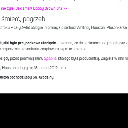
 nie żyje. Jak zmarł Bobby Brown Jr.? >>
śmierć, pogrzeb
012 roku – cały świat obiegła informacja o śmierci Whitney Houston. Piosenkark
tystki było przypadkowe utonięcie.
Ustalono, że do jej śmierci przyczyniły się
 organizmie piosenkarki znajdowała się m.in. kokaina.
sięcy przed premierą filmu
Sparkle
, którego była producentką. Zagrała w nim 
Houston odbyły się 18 lutego 2012 roku.
uston obchodziłaby 59. urodziny.