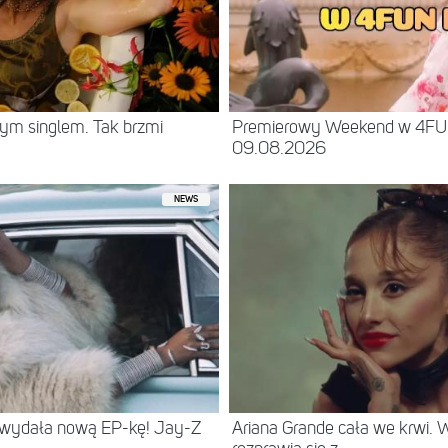
ym singlem. Tak brzmi
Premierowy Weekend w 4F
09.08.2026
NEWS
 wydała nową EP-kę! Jay-Z
Ariana Grande cała we krwi.