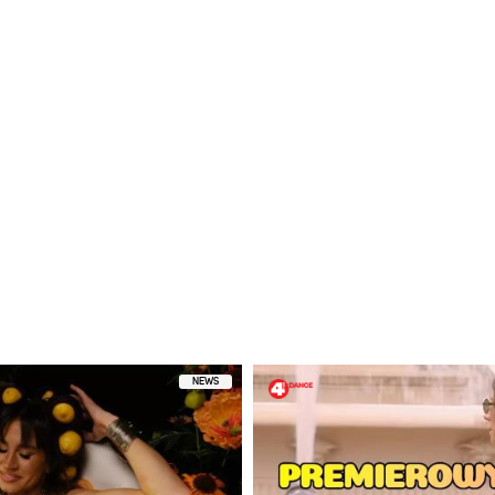
etl ten post na Instagramie
 przez Whitney Houston (@whitneyhouston)
NEWS