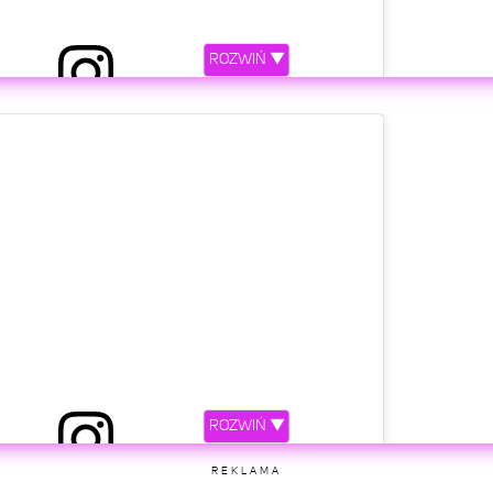
ROZWIŃ ▼
etl ten post na Instagramie
ROZWIŃ ▼
 przez Whitney Houston (@whitneyhouston)
REKLAMA