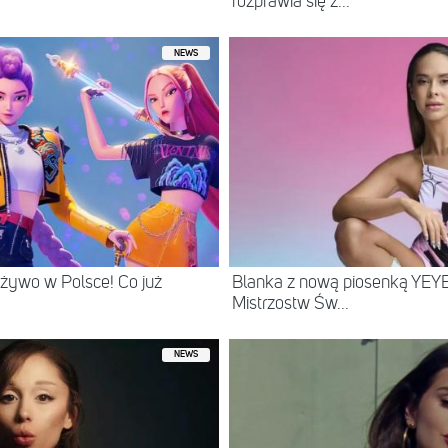
rozprawia się z...
NEWS
żywo w Polsce! Co już
Blanka z nową piosenką YEYE
Mistrzostw Św...
NEWS