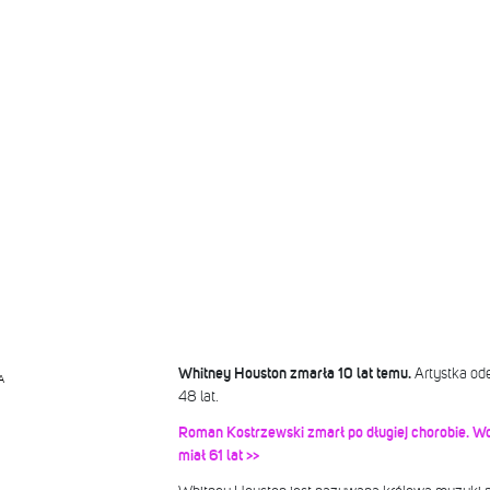
Whitney Houston zmarła 10 lat temu.
Artystka ode
A
48 lat.
Roman Kostrzewski zmarł po długiej chorobie. Wo
miał 61 lat >>