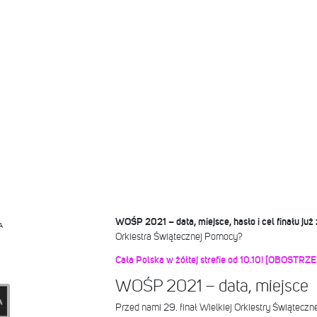
WOŚP 2021 – data, miejsce, hasło i cel finału już
A
Orkiestra Świątecznej Pomocy?
Cała Polska w żółtej strefie od 10.10! [OBOSTRZE
WOŚP 2021 – data, miejsce
Przed nami 29. finał Wielkiej Orkiestry Świątecz