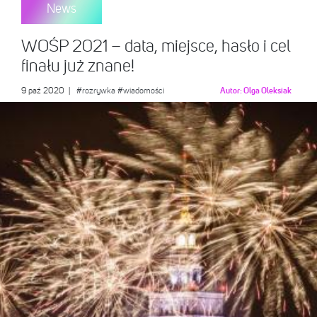
News
WOŚP 2021 – data, miejsce, hasło i cel
finału już znane!
9 paź 2020
|
#rozrywka
#wiadomości
Autor:
Olga Oleksiak