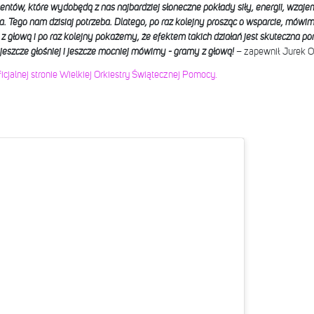
entów, które wydobędą z nas najbardziej słoneczne pokłady siły, energii, wza
a. Tego nam dzisiaj potrzeba.
Dlatego, po raz kolejny prosząc o wsparcie, mówi
 z głową i po raz kolejny pokażemy, że efektem takich działań jest skuteczna po
, jeszcze głośniej i jeszcze mocniej mówimy - gramy z głową!
– zapewnił Jurek O
ficjalnej stronie Wielkiej Orkiestry Świątecznej Pomocy.
?