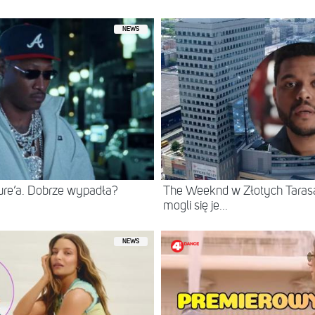
NEWS
ure’a. Dobrze wypadła?
The Weeknd w Złotych Tarasac
mogli się je...
NEWS