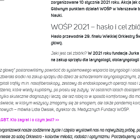
zorganizowane 10 stycznia 2021 roku.
Akcja jak 
Głównym punktem działań WOŚP w Warszawie będ
Nauki.
WOŚP 2021 – hasło i cel zbió
Hasło przewodnie 29. finału Wielkiej Orkiestry 
głową
.
Jaki jest cel zbiórki?
W 2021 roku fundacja Jurka
na zakup sprzętu dla laryngologii, otolaryngologii 
u z głową” postanowiliśmy powrócić do systemowego wsparcia laryngologii i oto
zbierała środki na zakup sprzętu dla dzieci ze schorzeniami laryngologicznymi, 
itali trafiły m.in. nasofiberoskopy, zestawy do endoskopowych operacji nosa i 
dzenia, które wtedy kupiliśmy, po prostu się zużyły. W ostatnich latach dostaje
tylko skutecznie diagnozują i leczą, ale też robią to w sposób komfortowy dla 
 świecie, w którym wszyscy zmagamy się ze smogiem, ale także pandemią koro
chowych
– mówiła Lidia Owsiak, dyrektor ds. Medycznych Fundacji WOŚP.
LGBT. Kto zagrał i o czym jest? >>
rganizował nasze codzienne życie i często wystawił nas na najwyższą próbę, 
iesie za sobą Orkiestra - kolorów miłości, radości i optymizmu. Potrzebujemy całe