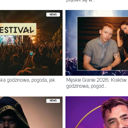
pojawił się w...
NEWS
ska godzinowa, pogoda, jak
Męskie Granie 2026: Kraków. 
godzinowa, pogod...
NEWS