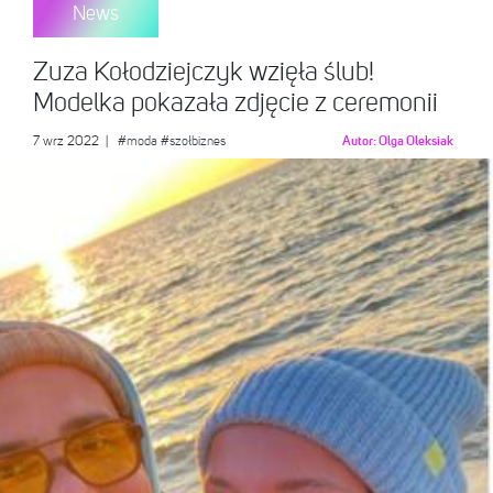
News
Zuza Kołodziejczyk wzięła ślub!
Modelka pokazała zdjęcie z ceremonii
7 wrz 2022
|
#moda
#szołbiznes
Autor:
Olga Oleksiak