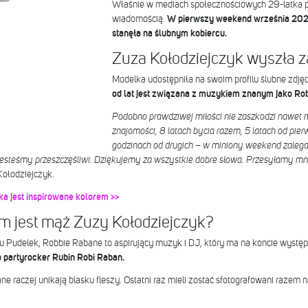
Właśnie w mediach społecznościowych 29-latka po
wiadomością.
W pierwszy weekend września 202
stanęła na ślubnym kobiercu.
Zuza Kołodziejczyk wyszła 
Modelka udostępniła na swoim profilu ślubne zdj
od lat jest związana z muzykiem znanym jako Ro
Podobno prawdziwej miłości nie zaszkodzi nawet m
znajomości, 8 latach bycia razem, 5 latach od pier
godzinach od drugich – w miniony weekend zaleg
Jesteśmy przeszczęśliwi. Dziękujemy za wszystkie dobre słowa. Przesyłamy mnó
Kołodziejczyk.
ka jest inspirowane kolorem >>
m jest mąż Zuzy Kołodziejczyk?
 Pudelek, Robbie Rabane to aspirujący muzyk i DJ, który ma na koncie występ
 partyrocker Rubin Robi Raban.
e raczej unikają blasku fleszy. Ostatni raz mieli zostać sfotografowani razem