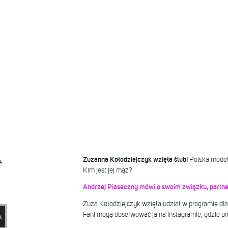
Zuzanna Kołodziejczyk wzięła ślub!
Polska model
A
Kim jest jej mąż?
Andrzej Piaseczny mówi o swoim związku, partner
Zuza Kołodziejczyk wzięła udział w programie dla
Fani mogą obserwować ją na Instagramie, gdzie pr