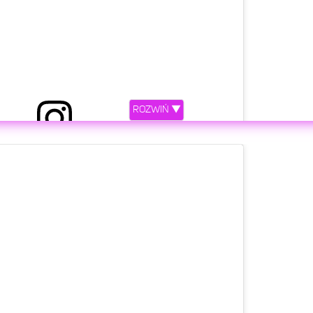
ROZWIŃ ▼
iony przez Zuza Kołodziejczyk (@zuzol)
etl ten post na Instagramie