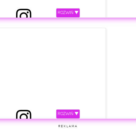
ROZWIŃ ▼
iony przez Zuza Kołodziejczyk (@zuzol)
etl ten post na Instagramie
ROZWIŃ ▼
ny przez ROBBIE RABANE (@robbierabane)
REKLAMA
etl ten post na Instagramie