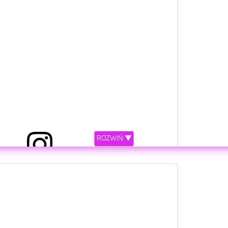
etl ten post na Instagramie
ROZWIŃ ▼
iony przez Zuza Kołodziejczyk (@zuzol)
etl ten post na Instagramie