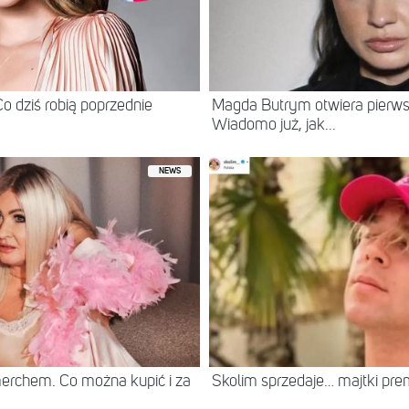
o dziś robią poprzednie
Magda Butrym otwiera pierws
Wiadomo już, jak...
NEWS
erchem. Co można kupić i za
Skolim sprzedaje… majtki prem