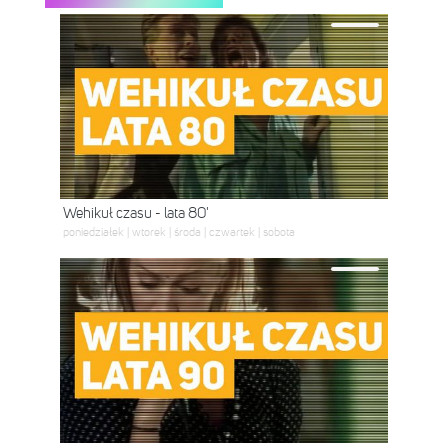
Wehikuł czasu - lata 80'
poniedziałek | wtorek | środa | czwartek | sobota