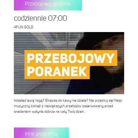
Przebojowy poranek
codziennie 07:00
4FUN GOLD
Wstałeś lewą nogą? Ekspres do kawy nie działa? Nie przejmuj się! Nasz
muzyczny koktajl z największych przebojów zaserwowany przed
śniadaniem wpłynie dobrze na cały Twój dzień.
Inne programy