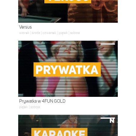
Versus
wtorek | środa | czwartek | piątek | sobota
Prywatka w 4FUN GOLD
piątek | sobota