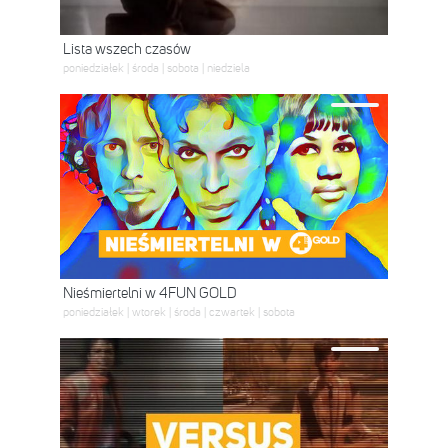
Lista wszech czasów
poniedziałek | środa | sobota | niedziela
Nieśmiertelni w 4FUN GOLD
poniedziałek | wtorek | środa | czwartek | sobota