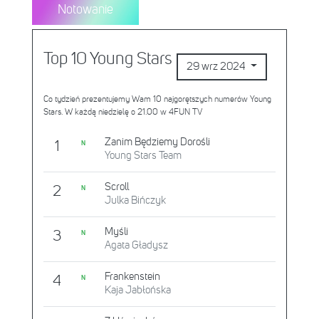
Notowanie
Top 10 Young Stars
29 wrz 2024
Co tydzień prezentujemy Wam 10 najgorętszych numerów Young
Stars. W każdą niedzielę o 21.00 w 4FUN TV
Zanim Będziemy Dorośli
1
N
Young Stars Team
Scroll
2
N
Julka Bińczyk
Myśli
3
N
Agata Gładysz
Frankenstein
4
N
Kaja Jabłońska