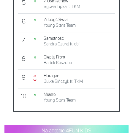
7 Uśmiechów
5
N
Sylwia Lipka ft. TKM
Zdobyć Świat
6
N
Young Stars Team
Samotność
7
N
Sandra Czuraj ft. obi
Ciepły Front
8
N
Bartek Kaszuba
Huragan
9
-2
Julka Bińczyk ft. TKM
Miasto
10
N
Young Stars Team
Na antenie 4FUN KIDS