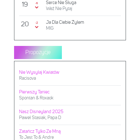
Serce Nie Sługa
19
-5
Weź Nie Pytaj
Ja Dla Ciebie Żyłem
20
-2
MIG
Propozycje
Nie Wysyłaj Kwiatów
Racisova
Pierwszy Taniec
Spontan & Roxaok
Nasz Disneyland 2025
Paweł Stasiak, Papa D
Zatańcz Tylko Ze Mną
To Jest To & Andre