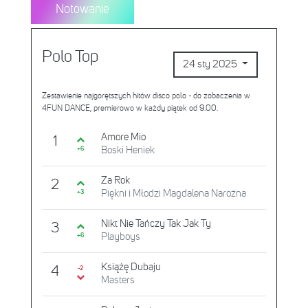
Notowanie
Polo Top
24 sty 2025
Zestawienie najgorętszych hitów disco polo - do zobaczenia w
4FUN DANCE, premierowo w każdy piątek od 9.00.
Amore Mio
1
Boski Heniek
+6
Za Rok
2
Piękni i Młodzi Magdalena Narożna
+3
Nikt Nie Tańczy Tak Jak Ty
3
Playboys
+6
Książę Dubaju
4
-2
Masters