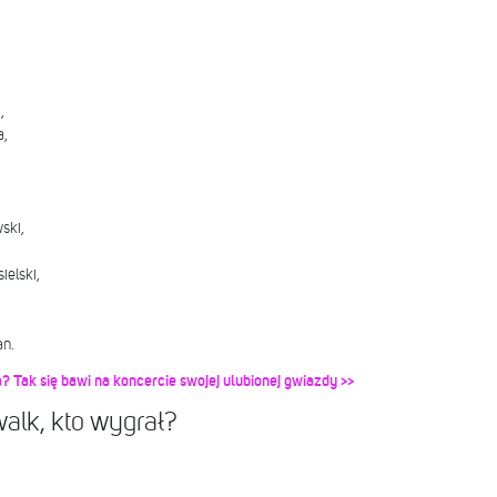
,
a,
ski,
ielski,
n.
? Tak się bawi na koncercie swojej ulubionej gwiazdy >>
walk, kto wygrał?