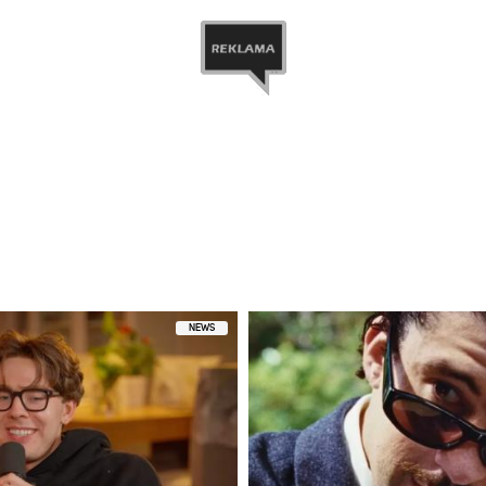
iony przez AlkoMaster (@alkomastertv)
NEWS