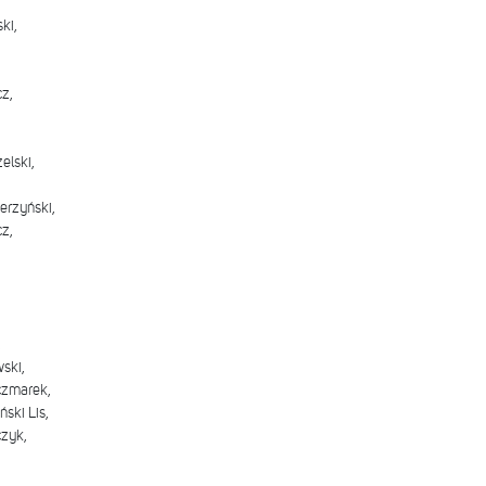
ki,
z,
elski,
erzyński,
z,
,
ski,
czmarek,
ski Lis,
zyk,