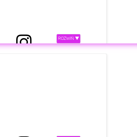
ROZWIŃ ▼
iony przez AlkoMaster (@alkomastertv)
etl ten post na Instagramie