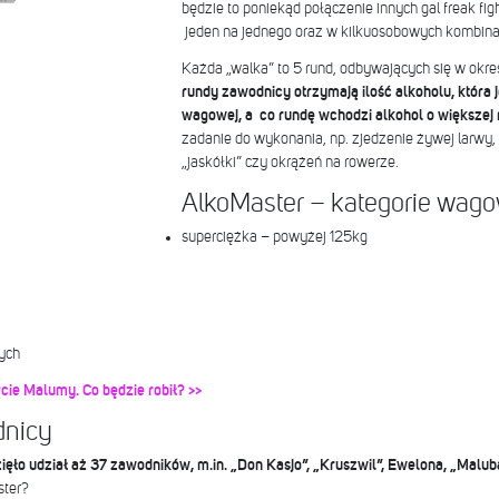
będzie to poniekąd połączenie innych gal freak fi
jeden na jednego oraz w kilkuosobowych kombina
Każda „walka” to 5 rund, odbywających się w okr
rundy zawodnicy otrzymają ilość alkoholu, która 
wagowej, a co rundę wchodzi alkohol o większej
zadanie do wykonania, np. zjedzenie żywej larwy, 
„jaskółki” czy okrążeń na rowerze.
AlkoMaster – kategorie wag
superciężka – powyżej 125kg
ych
cie Malumy. Co będzie robił? >>
dnicy
ęło udział aż 37 zawodników, m.in. „Don Kasjo”, „Kruszwil”, Ewelona, „Maluba
ster?