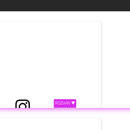
ROZWIŃ ▼
etl ten post na Instagramie