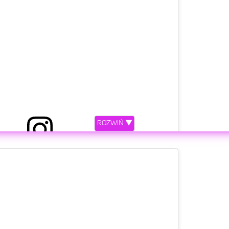
ROZWIŃ ▼
iony przez AlkoMaster (@alkomastertv)
etl ten post na Instagramie