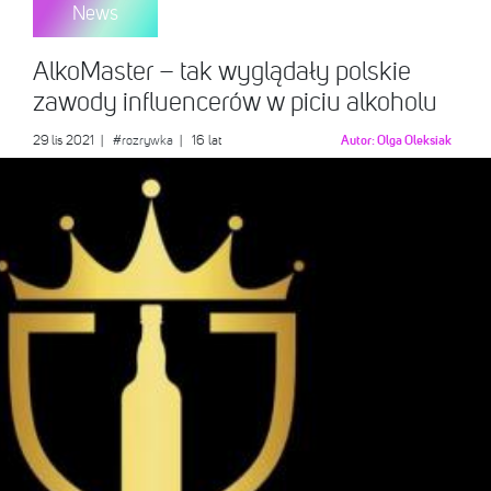
News
AlkoMaster – tak wyglądały polskie
zawody influencerów w piciu alkoholu
29 lis 2021
|
#rozrywka
| 16 lat
Autor:
Olga Oleksiak