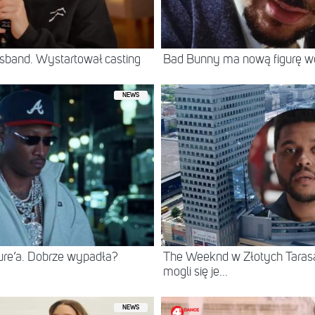
sband. Wystartował casting
Bad Bunny ma nową figurę 
NEWS
ure’a. Dobrze wypadła?
The Weeknd w Złotych Tarasac
mogli się je...
NEWS