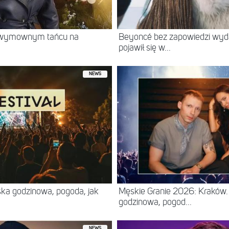
w wymownym tańcu na
Beyoncé bez zapowiedzi wyd
pojawił się w...
NEWS
ska godzinowa, pogoda, jak
Męskie Granie 2026: Kraków. 
godzinowa, pogod...
NEWS