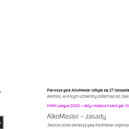
Pierwsza gala AlkoMaster odbyła się 27 listopad
A
alkoholu, w których uczestnicy podejmują też za
HIGH League 2022 – daty i miejsca trzech gal. Ki
AlkoMaster – zasady
Jeszcze przed pierwszą galą AlkoMaster organizat