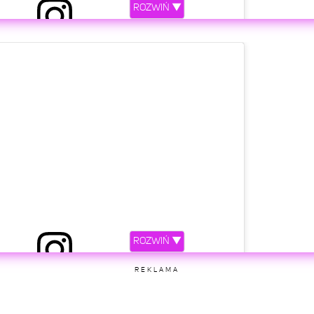
ROZWIŃ ▼
iony przez AlkoMaster (@alkomastertv)
etl ten post na Instagramie
ROZWIŃ ▼
iony przez AlkoMaster (@alkomastertv)
REKLAMA
etl ten post na Instagramie