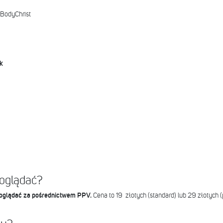
 BodyChrist
k
 oglądać?
oglądać za pośrednictwem PPV.
Cena to 19 złotych (standard) lub 29 złotych