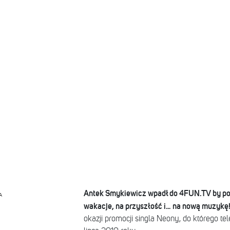
Antek Smykiewicz wpadł do 4FUN.TV by pog
A
wakacje, na przyszłość i… na nową muzykę
okazji promocji singla Neony, do którego tel