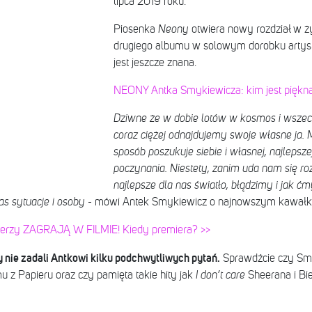
lipca 2019 roku.
Piosenka
Neony
otwiera nowy rozdział w życ
drugiego albumu w solowym dorobku artysty
jest jeszcze znana.
NEONY Antka Smykiewicza: kim jest piękna
Dziwne że w dobie lotów w kosmos i wszec
coraz ciężej odnajdujemy swoje własne ja. 
sposób poszukuje siebie i własnej, najlepsze
poczynania. Niestety, zanim uda nam się ro
najlepsze dla nas światło, błądzimy i jak
as sytuacje i osoby
- mówi Antek Smykiewicz o najnowszym kawałk
uberzy ZAGRAJĄ W FILMIE! Kiedy premiera? >>
nie zadali Antkowi kilku podchwytliwych pytań.
Sprawdźcie czy Smy
u z Papieru oraz czy pamięta takie hity jak
I don’t care
Sheerana i Bi