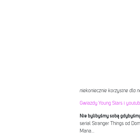
niekoniecznie korzystne dla n
Gwiazdy Young Stars i yout
Nie bylibyśmy sobą gdybyśmy 
serial Stranger Things od Dom
Mana…