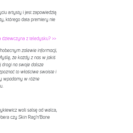
iu artysty i jest zapowiedzią
, którego data premiery nie
 dziewczyna z teledysku? >>
hobecnym zalewie informacji,
Myślę, że każdy z nas w jakiś
j drogi na swoje dalsze
zpoznać to właściwe swoiste i
 ćmy wpadamy w różne
u.
kiewicz woli salsę od walca,
ebera czy
Skin
Rag’n’Bone