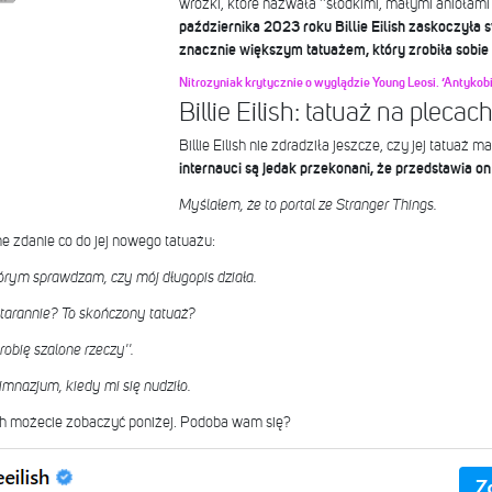
wróżki, które nazwała ''słodkimi, małymi aniołami 
października 2023 roku Billie Eilish zaskoczyła
znacznie większym tatuażem, który zrobiła sobie
Nitrozyniak krytycznie o wyglądzie Young Leosi. ‘Antykobi
Billie Eilish: tatuaż na pleca
Billie Eilish nie zdradziła jeszcze, czy jej tatuaż m
internauci są jedak przekonani, że przedstawia on 
Myślałem, że to portal ze Stranger Things.
nne zdanie co do jej nowego tatuażu:
tórym sprawdzam, czy mój długopis działa.
tarannie? To skończony tatuaż?
robię szalone rzeczy''.
mnazjum, kiedy mi się nudziło.
lish możecie zobaczyć poniżej. Podoba wam się?