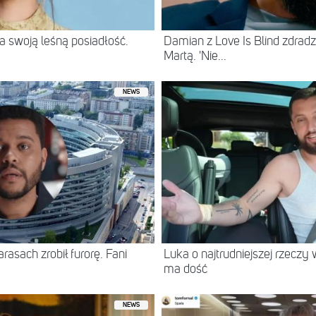
 swoją leśną posiadłość.
Damian z Love Is Blind zdradz
Martą. 'Nie...
NEWS
asach zrobił furorę. Fani
Luka o najtrudniejszej rzeczy 
ma dość
NEWS