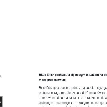
Billie Eilish pochwaliła się nowym tatuażem na pl
A
może przedstawiać.
Billie Eilish jest obecnie jedną z najpopularniejsz
profil na Instagramie śledzi ponad 110 milionów in
zamiłowania do ozdabiania ciała zdradziła niedawn
ulubionym tatuażem jest ten, który ma na nadgarst