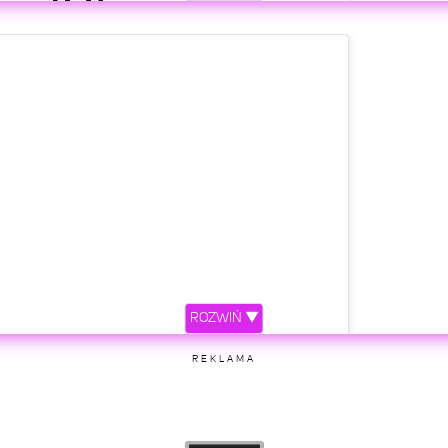
ony przez BILLIE EILISH (@billieeilish)
etl ten post na Instagramie
ROZWIŃ ▼
ony przez BILLIE EILISH (@billieeilish)
REKLAMA
etl ten post na Instagramie