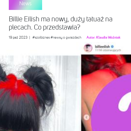
News
Billie Eilish ma nowy, duży tatuaż na
plecach. Co przedstawia?
19 paź 2023
|
#szołbiznes
#newsy o gwiazdach
Autor:
Klaudia Woźniak