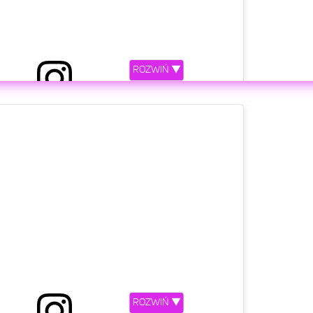
ROZWIŃ ▼
etl ten post na Instagramie
ROZWIŃ ▼