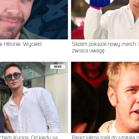
 Hiltonie. Wyciekł
Skolim pokazał nowy merch.
zwraca uwagę
NEWS
chem Kuciną. Od kiedy są
Perez Hilton trafił do szpital