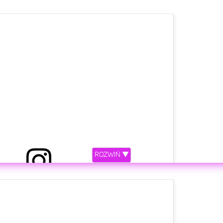
ROZWIŃ ▼
etl ten post na Instagramie.