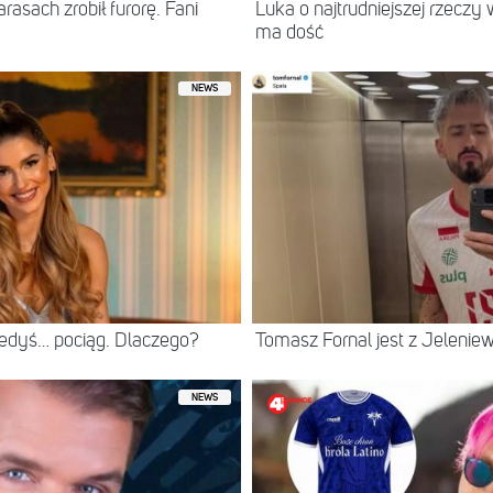
asach zrobił furorę. Fani
Luka o najtrudniejszej rzeczy 
ma dość
NEWS
iedyś… pociąg. Dlaczego?
Tomasz Fornal jest z Jeleni
NEWS