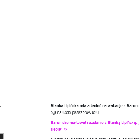
Blanka Lipińska miała lecieć na wakacje z Baron
A
był na liście pasażerów lotu.
Baron skomentował rozstanie z Blanką Lipińską. 
siebie” >>