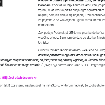
Niedawno Blanka Lipińska potwierdziła, że nie je
Baronem.
Chociaż muzyk i autorka erotycznych po
zgrany duet, krótko przed oficjalnym ogłoszeniem r
między parą nie dzieje się najlepiej. Czujni obserw
że pojechała na wakacje do Egiptu sama, mimo, ż
chłopakiem.
Jak podaje Pudelek.pl, 35-letnia pisarka do końca 
wspólny urlop z Baronem dojdzie do skutku. Niestet
lotnisku.
Blanka Lipińska leciała w ostatni weekend do Hurgh
na liście pasażerów był też Baron! Nawet obsługa
lepszych miejsc w samolocie, co faktycznie się później wydarzyło. Jednak Blank
dł. Do końca na niego czekała. (…)
Rejs był bardzo rano, koło 6.00
– czytamy na
 SIĘ! Jest oświadczenie >>
jakiś czas temu napisał post na InstaStory, w którym napisał, że „potrzebuje cz