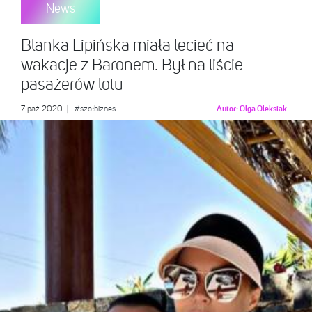
News
Blanka Lipińska miała lecieć na
wakacje z Baronem. Był na liście
pasażerów lotu
7 paź 2020
|
#szołbiznes
Autor:
Olga Oleksiak