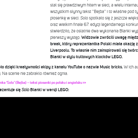
stał się prawdziwym hitem w sieci, a wielu intern
wszystkim słynny tekst ''Bejba'' i to właśnie pod
piosenkę w sieci.
Solo
spotkało się z jeszcze więk
oraz wielkim finale 67. edycji legendarnego konku
stwierdziło, że ostatnie dwa wykonania Blanki wypad
pierwszy występ.
Widzowie zwrócili uwagę międz
break, który reprezentantka Polski miała okazję
Liverpoolu. To własnie nim zainspirowali się twór
Blanki w stylu kultowych klocków LEGO.
o dzięki kreatywności ekipy z kanału YouTube o nazwie Music bricks.
W ich au
y. Na scenie nie zabrakło również ognia.
a ‘Solo’ (Bejba) – tekst piosenki po polsku i angielsku >>
ezentuje się
Solo
Blanki w wersji LEGO: