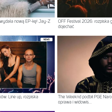
 wydała nową EP-kę! Jay-Z
OFF Festival 2026: rozpiska 
dojechać
NEWS
ów. Line up, rozpiska
The Weeknd podbił PGE Naro
oprawa i widowis...