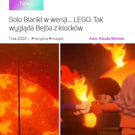
News
Solo Blanki w wersji… LEGO. Tak
wygląda Bejba z klocków
1 cze 2023
|
#rozrywka
#muzyka
Autor:
Klaudia Woźniak