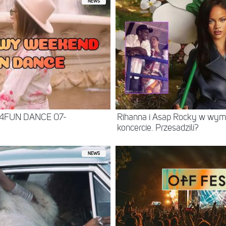
NEWS
 4FUN DANCE 07-
Rihanna i Asap Rocky w wy
koncercie. Przesadzili?
NEWS