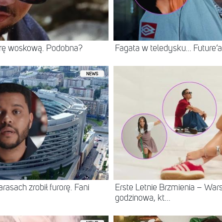
rę woskową. Podobna?
Fagata w teledysku… Future’
NEWS
asach zrobił furorę. Fani
Erste Letnie Brzmienia – Wa
godzinowa, kt...