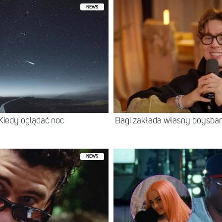
NEWS
 Kiedy oglądać noc
Bagi zakłada własny boysban
NEWS