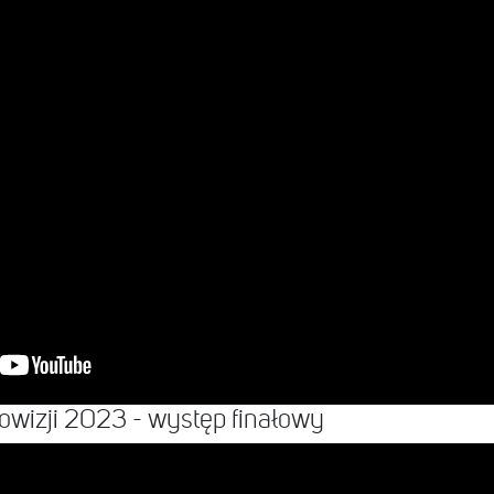
owizji 2023 - występ finałowy