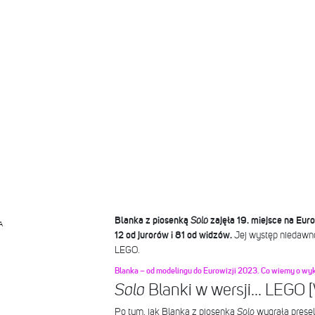
Blanka z piosenką
Solo
zajęła 19. miejsce na Eur
A
12 od jurorów i 81 od widzów.
Jej występ niedawno
LEGO.
Blanka – od modelingu do Eurowizji 2023. Co wiemy o wy
Blanki w wersji… LEGO 
Solo
Po tym, jak Blanka z piosenką
Solo
wygrała prese