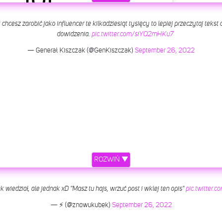
hcesz zarobić jako influencer te kilkadziesiąt tysięcy to lepiej przeczytaj tekst od
etl ten post na Instagramie
dowidzenia.
pic.twitter.com/siYQ2mHKu7
— Generał Kiszczak (@GenKiszczak)
September 26, 2022
ROZWIŃ ▼
y przez Borys Szyc Official (@borys.szyc)
 wiedział, ale jednak xD "Masz tu hajs, wrzuć post i wklej ten opis"
pic.twitter
— ⚡ (@znowukubek)
September 26, 2022