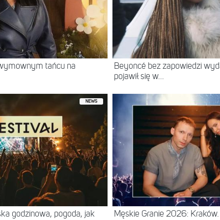
w wymownym tańcu na
Beyoncé bez zapowiedzi wyd
pojawił się w...
NEWS
ska godzinowa, pogoda, jak
Męskie Granie 2026: Kraków. 