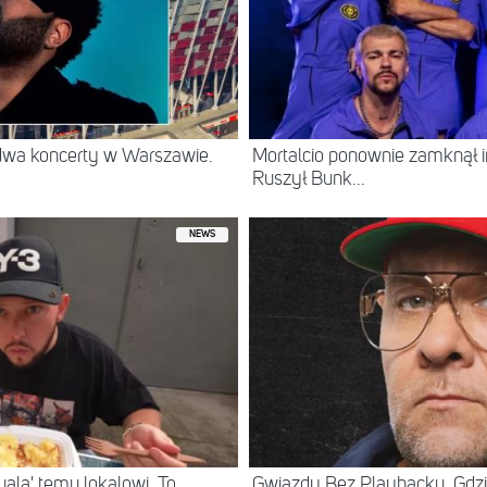
 dwa koncerty w Warszawie.
Mortalcio ponownie zamknął 
Ruszył Bunk...
NEWS
ala' temu lokalowi. To
Gwiazdy Bez Playbacku. Gdzi