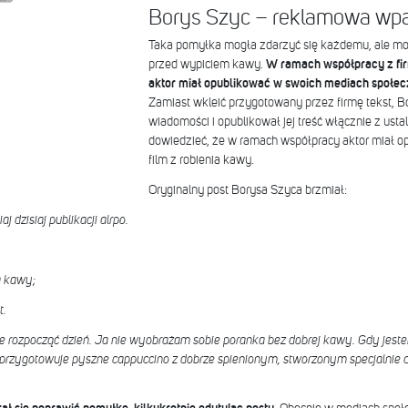
Borys Szyc – reklamowa wp
Taka pomyłka mogła zdarzyć się każdemu, ale mo
przed wypiciem kawy.
W ramach współpracy z fir
aktor miał opublikować w swoich mediach społe
Zamiast wkleić przygotowany przez firmę tekst, B
wiadomości i opublikował jej treść włącznie z usta
dowiedzieć, że w ramach współpracy aktor miał o
film z robienia kawy.
Oryginalny post Borysa Szyca brzmiał:
 dzisiaj publikacji alrpo.
ia kawy;
t.
 rozpocząć dzień. Ja nie wyobrażam sobie poranka bez dobrej kawy. Gdy jestem
o przygotowuje pyszne cappuccino z dobrze spienionym, stworzonym specjalnie