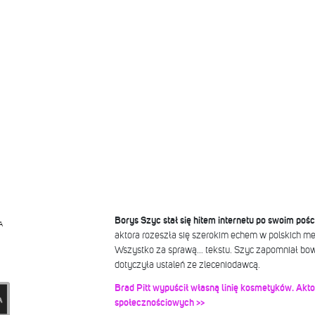
Borys Szyc stał się hitem internetu po swoim pośc
A
aktora rozeszła się szerokim echem w polskich m
Wszystko za sprawą… tekstu. Szyc zapomniał bowi
dotyczyła ustaleń ze zleceniodawcą.
Brad Pitt wypuścił własną linię kosmetyków. Akt
społecznościowych >>