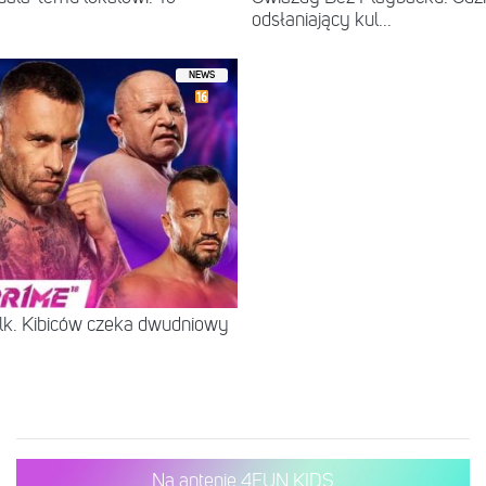
odsłaniający kul...
NEWS
lk. Kibiców czeka dwudniowy
Na antenie 4FUN KIDS