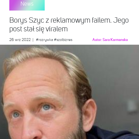
News
Borys Szyc z reklamowym failem. Jego
post stał się viralem
26 wrz 2022
|
#rozrywka
#szołbiznes
Autor:
Sara Karmanska