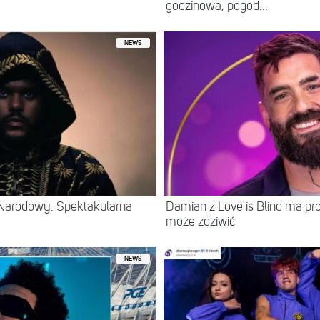
godzinowa, pogod...
NEWS
Narodowy. Spektakularna
Damian z Love is Blind ma prof
może zdziwić
NEWS