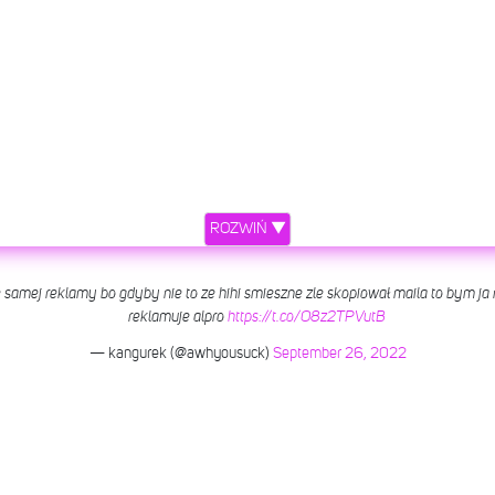
ROZWIŃ ▼
ie samej reklamy bo gdyby nie to ze hihi smieszne zle skopiował maila to bym ja 
reklamuje alpro
https://t.co/O8z2TPVutB
— kangurek (@awhyousuck)
September 26, 2022