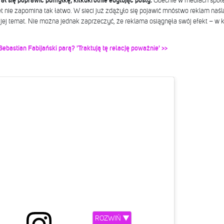
ł się poprawić pomyłkę, kilkukrotnie edytując posty.
Obecnie w mediach społe
et nie zapomina tak łatwo. W sieci już zdążyło się pojawić mnóstwo reklam naś
jej temat. Nie można jednak zaprzeczyć, że reklama osiągnęła swój efekt – w k
ebastian Fabijański parą? 'Traktują tę relację poważnie' >>
ROZWIŃ ▼