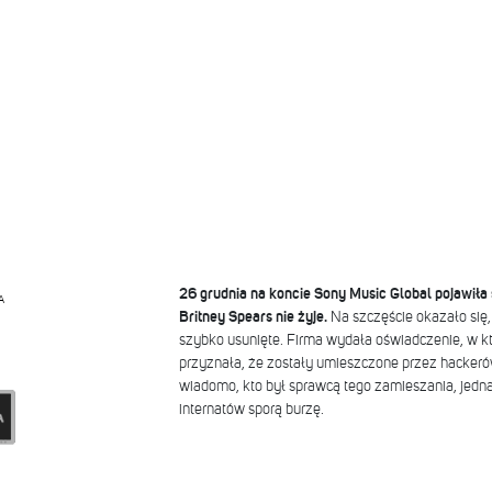
26 grudnia na koncie Sony Music Global pojawiła 
A
Britney Spears nie żyje.
Na szczęście okazało się,
szybko usunięte. Firma wydała oświadczenie, w kt
przyznała, że zostały umieszczone przez hackerów
wiadomo, kto był sprawcą tego zamieszania, jedn
internatów sporą burzę.