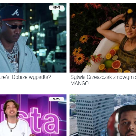
NEWS
ure’a. Dobrze wypadła?
Sylwia Grzeszczak z nowym s
MANGO
NEWS