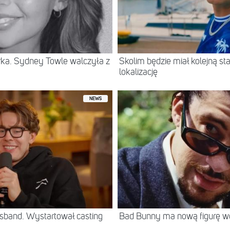
erka. Sydney Towle walczyła z
Skolim będzie miał kolejną 
lokalizację
NEWS
sband. Wystartował casting
Bad Bunny ma nową figurę 