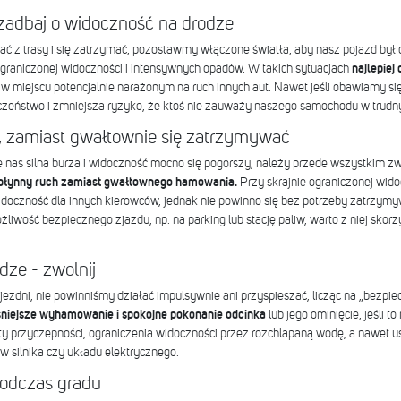
 zadbaj o widoczność na drodze
ać z trasy i się zatrzymać, pozostawmy włączone światła, aby nasz pojazd był 
raniczonej widoczności i intensywnych opadów. W takich sytuacjach
najlepiej
w miejscu potencjalnie narażonym na ruch innych aut. Nawet jeśli obawiamy się 
zeństwo i zmniejsza ryzyko, że ktoś nie zauważy naszego samochodu w trud
ie, zamiast gwałtownie się zatrzymywać
 nas silna burza i widoczność mocno się pogorszy, należy przede wszystkim zw
 płynny ruch zamiast gwałtownego hamowania.
Przy skrajnie ograniczonej wid
doczność dla innych kierowców, jednak nie powinno się bez potrzeby zatrzymy
żliwość bezpiecznego zjazdu, np. na parking lub stację paliw, warto z niej skorz
dze - zwolnij
ezdni, nie powinniśmy działać impulsywnie ani przyspieszać, licząc na „bezpie
niejsze wyhamowanie i spokojne pokonanie odcinka
lub jego ominięcie, jeśli t
y przyczepności, ograniczenia widoczności przez rozchlapaną wodę, a nawet u
w silnika czy układu elektrycznego.
odczas gradu