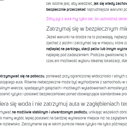
tak istotne jest, aby wiedzieć,
jak się wtedy zachow
bezpiecznie przeczekać
najtrudniejsze warunki 
Żółty pył z auta myj tylko tak, bo uszkodzisz lakier
Zatrzymaj się w bezpiecznym mi
Jeżeli warunki na drodze na to pozwalają, najbezpi
zjechać z jezdni i zatrzymać się w miejscu, które
najlepiej na parkingu, stacji paliw lub innym wy
najlepiej pod zadaszeniem. Podczas gwałtownej 
czas ani możliwość wyboru idealnej lokalizacji, dlat
zatrzymywać się na poboczu
, ponieważ przy ograniczonej widoczności i silnych
stojącego auta. Równie niebezpieczne może być wychodzenie z samochodu w ce
ilnym wietrze, spadających gałęziach i możliwych wyładowaniach atmosferyczn
ocenić ryzyko i postawić bezpieczeństwo ponad obowiązujące standardowe pro
biera się woda i nie zatrzymuj auta w zagłębieniach te
zymywać
na możliwie stabilnym i utwardzonym podłożu
, unikając wszelkich obn
 mamy wybór, lepiej postawić na bardziej wyniesione miejsce niż na zagłębieni
rozlewisko. Zatrzymanie się w takim punkcie niesie ryzyko nie tylko późniejsz