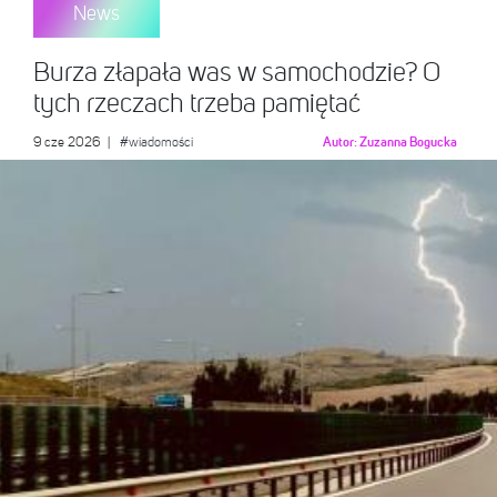
News
Burza złapała was w samochodzie? O
tych rzeczach trzeba pamiętać
9 cze 2026
|
#wiadomości
Autor:
Zuzanna Bogucka