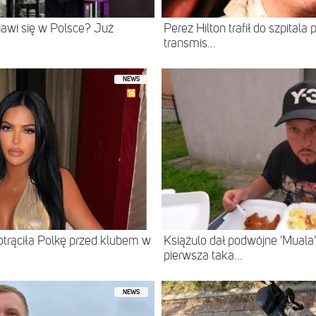
ojawi się w Polsce? Już
Perez Hilton trafił do szpital
transmis...
NEWS
otrąciła Polkę przed klubem w
Książulo dał podwójne 'Muala'
pierwsza taka...
NEWS