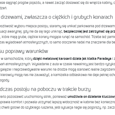
sie sięgnąć progów pojazdu, a nawet zacząć dostawać się do wnętrza kabiny, 
dzeń.
 drzewami, zwłaszcza o ciężkich i grubych konarach
możliwość wyboru miejsca postoju, staramy się unikać parkowania pod drzewami
acji awaryjnej, gdy nie da się tego uniknąć,
bezpieczniej jest zatrzymać się prz
i, które mają grube, ciężkie konary mogące runąć na samochód. Trzeba też pami
zas wyładowań atmosferycznych, to samo otoczenie nadal ma znaczenie dla b
asu poprawy warunków
ć w samochodzie, który
dzięki metalowej karoserii działa jak klatka Faradaya
i 
ń atmosferycznych. Wysiadanie z auta w czasie nawałnicy jest bardzo ryzyk
e gałęzie i nieprzewidywalne warunki na drodze mogą stanowić realne zagrożen
 kierowcy mogą nas nie zauważyć, a kamizelka odblaskowa nie daje pełnej ochro
pogody.
odczas postoju na poboczu w trakcie burzy
warto pozostawić uruchomiony silnik, ponieważ
umożliwia on działanie kluczo
poprawia komfort i pozwala utrzymać lepszą widoczność w kabinie bez konieczno
 chwili gotowi do szybkiego ruszenia, jeśli sytuacja nagle się pogorszy, np. za