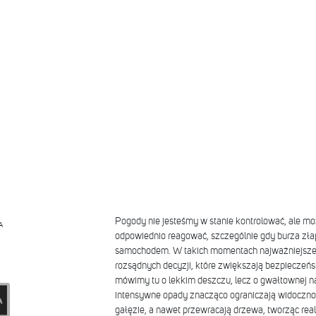
Pogody nie jesteśmy w stanie kontrolować, ale mo
A
odpowiednio reagować, szczególnie gdy burza złap
samochodem. W takich momentach najważniejsze 
rozsądnych decyzji, które zwiększają bezpieczeń
mówimy tu o lekkim deszczu, lecz o gwałtownej na
intensywne opady znacząco ograniczają widocznoś
gałęzie, a nawet przewracają drzewa, tworząc rea