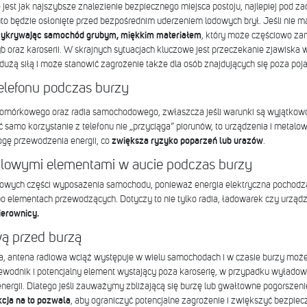
jest jak najszybsze znalezienie bezpiecznego miejsca postoju, najlepiej pod z
auto będzie osłonięte przed bezpośrednim uderzeniem lodowych brył. Jeśli nie ma
zykrywając samochód grubym, miękkim materiałem
, który może częściowo za
 oraz karoserii. W skrajnych sytuacjach kluczowe jest przeczekanie zjawiska w
dużą siłą i może stanowić zagrożenie także dla osób znajdujących się poza po
 telefonu podczas burzy
 komórkowego oraz radia samochodowego, zwłaszcza jeśli warunki są wyjątkowo
samo korzystanie z telefonu nie „przyciąga” piorunów, to urządzenia i metal
gę przewodzenia energii, co
zwiększa ryzyko poparzeń lub urazów
.
alowymi elementami w aucie podczas burzy
lowych części wyposażenia samochodu, ponieważ energia elektryczna pochodz
o elementach przewodzących. Dotyczy to nie tylko radia, ładowarek czy urządz
ierownicy.
ą przed burzą
na, antena radiowa wciąż występuje w wielu samochodach i w czasie burzy mo
zewodnik i potencjalny element wystający poza karoserię, w przypadku wyład
ergii. Dlatego jeśli zauważymy zbliżającą się burzę lub gwałtowne pogorszen
kcja na to pozwala
, aby ograniczyć potencjalne zagrożenie i zwiększyć bezpie