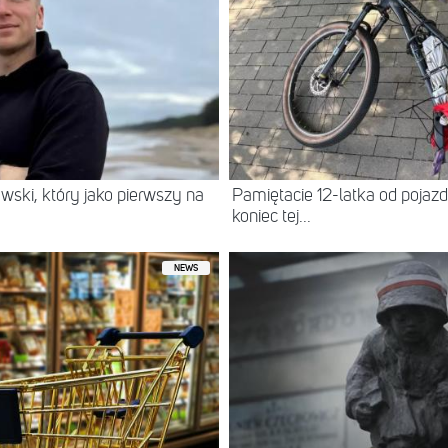
wski, który jako pierwszy na
Pamiętacie 12-latka od pojazdu
koniec tej...
NEWS