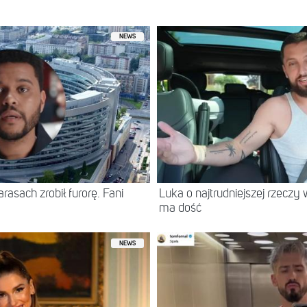
NEWS
asach zrobił furorę. Fani
Luka o najtrudniejszej rzeczy 
ma dość
NEWS