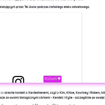
rzelatujących przez Tel Awiw podczas irańskiego ataku odwetowego.
ROZWIŃ ▼
, że
straciła kontakt z Kardashianami, czyli z Kim, Khloe, Kourtney i Robem, 
ew this post on Instagram
acje ze swoimi biologicznymi córkami - Kendall i Kylie - szczególnie po swojej