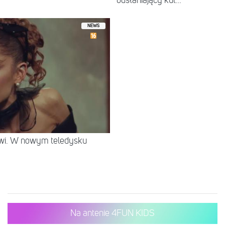
odsłaniający kul...
NEWS
rwi. W nowym teledysku
Na antenie 4FUN KIDS