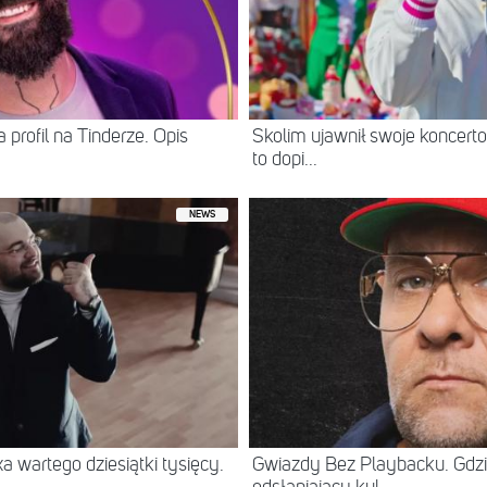
 profil na Tinderze. Opis
Skolim ujawnił swoje koncerto
to dopi...
NEWS
 wartego dziesiątki tysięcy.
Gwiazdy Bez Playbacku. Gdzi