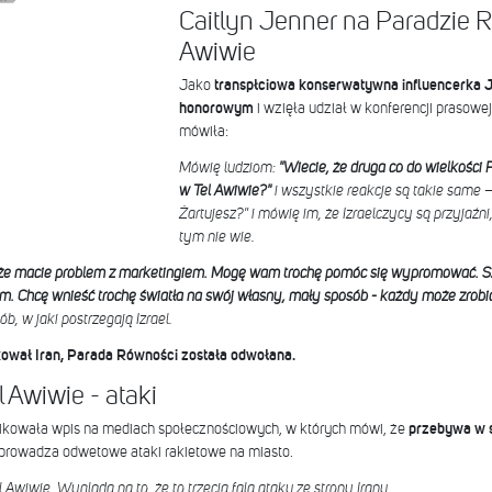
Caitlyn Jenner na Paradzie R
Awiwie
Jako
transpłciowa konserwatywna influencerka 
honorowym
i wzięła udział w konferencji prasowej
mówiła:
Mówię ludziom:
"Wiecie, że druga co do wielkości
w Tel Awiwie?"
i wszystkie reakcje są takie same 
Żartujesz?" i mówię im, że Izraelczycy są przyjaźni
tym nie wie.
że macie problem z marketingiem. Mogę wam trochę pomóc się wypromować. Sz
em. Chcę wnieść trochę światła na swój własny, mały sposób - każdy może zrobi
, w jaki postrzegają Izrael.
akował Iran, Parada Równości została odwołana.
 Awiwie - ataki
ikowała wpis na mediach społecznościowych, w których mówi, że
przebywa w 
eprowadza odwetowe ataki rakietowe na miasto.
Awiwie. Wygląda na to, że to trzecia fala ataku ze strony Iranu.