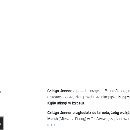
Caitlyn Jenner
, a przed tranzycją - Bruce Jenner
A
dziesięcioboista, złoty medalista olimpijski,
były mą
Kylie
utknął w Izraelu
.
Caitlyn Jenner przyleciała do Izraela, żeby wziąć
Month
(Miesiąca Dumy) w Tel Awiwie, zaplanowan
roku.