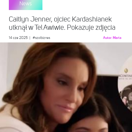
News
Caitlyn Jenner, ojciec Kardashianek
utknął w Tel Awiwie. Pokazuje zdjęcia
14 cze 2025
|
#szołbiznes
Autor:
Marta