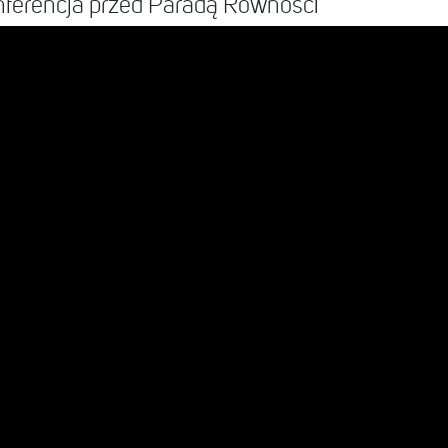
onferencja przed Paradą Równości
ed by Caitlyn Jenner (@caitlynjenner)