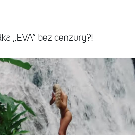
łka „EVA” bez cenzury?!