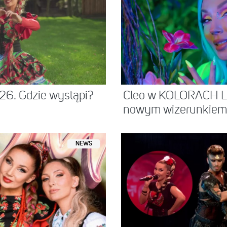
26. Gdzie wystąpi?
Cleo w KOLORACH L
nowym wizerunkiem. 
NEWS