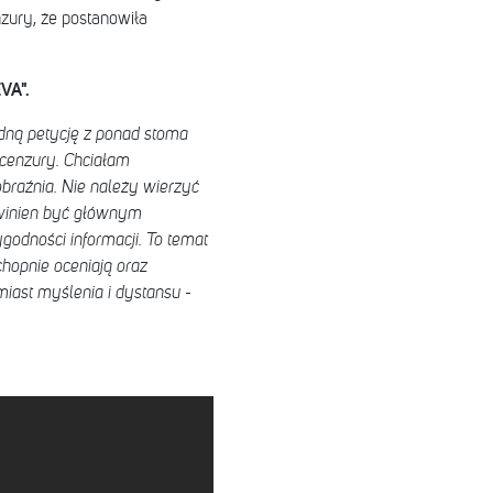
zury, że postanowiła
EVA".
edną petycję z ponad stoma
 cenzury. Chciałam
obraźnia. Nie należy wierzyć
owinien być głównym
godności informacji. To temat
chopnie oceniają oraz
iast myślenia i dystansu
-