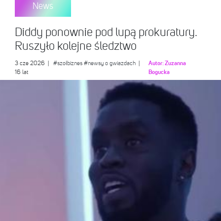
News
Diddy ponownie pod lupą prokuratury.
Ruszyło kolejne śledztwo
3 cze 2026
|
#szołbiznes
#newsy o gwiazdach
|
Autor:
Zuzanna
16 lat
Bogucka