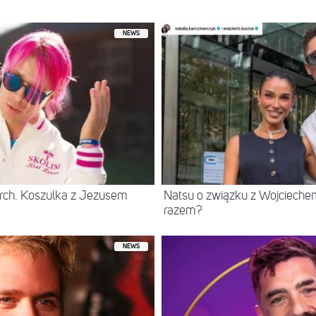
NEWS
rch. Koszulka z Jezusem
Natsu o związku z Wojcieche
razem?
NEWS