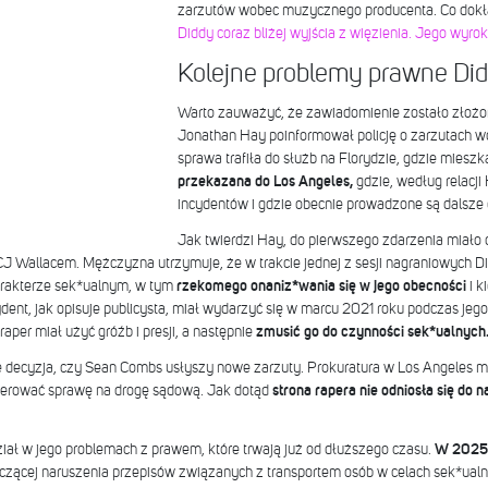
zarzutów wobec muzycznego producenta. Co dokł
Diddy coraz bliżej wyjścia z więzienia. Jego wyro
Kolejne problemy prawne Di
Warto zauważyć, że zawiadomienie zostało złożo
Jonathan Hay poinformował policję o zarzutach
sprawa trafiła do służb na Florydzie, gdzie mieszk
przekazana do Los Angeles,
gdzie, według relacji
incydentów i gdzie obecnie prowadzone są dalsze 
Jak twierdzi Hay, do pierwszego zdarzenia miało 
CJ Wallacem. Mężczyzna utrzymuje, że w trakcie jednej z sesji nagraniowych D
rakterze sek*ualnym, w tym
rzekomego onaniz*wania się w jego obecności
i 
dent, jak opisuje publicysta, miał wydarzyć się w marcu 2021 roku podczas jeg
 raper miał użyć gróźb i presji, a następnie
zmusić go do czynności sek*ualnych
e decyzja, czy Sean Combs usłyszy nowe zarzuty. Prokuratura w Los Angeles ma
kierować sprawę na drogę sądową. Jak dotąd
strona rapera nie odniosła się do
iał w jego problemach z prawem, które trwają już od dłuższego czasu.
W 2025 
yczącej naruszenia przepisów związanych z transportem osób w celach sek*ualn