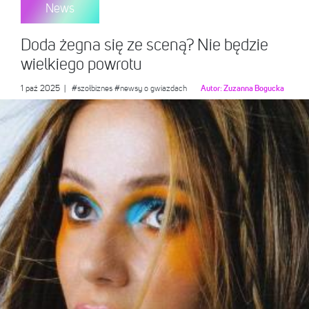
News
Doda żegna się ze sceną? Nie będzie
wielkiego powrotu
1 paź 2025
|
#szołbiznes
#newsy o gwiazdach
Autor:
Zuzanna Bogucka