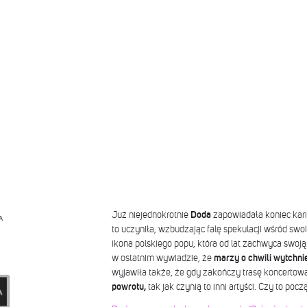
Już niejednokrotnie
Doda
zapowiadała koniec kari
A
to uczyniła, wzbudzając falę spekulacji wśród sw
ikona polskiego popu, która od lat zachwyca swoją
w ostatnim wywiadzie, że
marzy o chwili wytchnien
wyjawiła także, że gdy zakończy trasę koncertow
powrotu,
tak jak czynią to inni artyści.
Czy to począ