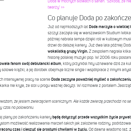
Doda w mocnych słowach o sanah. ‘Szkoda, że nie
twarzy’ >>
Co planuje Doda po zakończe
Już od najmłodszych lat
Doda marzyła o wielkiej 
szczyt zaczęła się w warszawskim Studium Wokal
później nabrała tempa dzięki roli w kultowym mus
drzwi do dalszej kariery. Już dwa lata później Dod
wokalistką grupy Virgin.
Z zespołem nagrała kilka p
historię polskiej muzyki pop. W 2006 roku postan
owała fanom swój debiutancki album
, który przyniósł hity uznawane dziś za ku
solowe krążki, a jej dorobek obejmuje liczne single i współprace z innymi artys
ch intensywnej pracy na scenie
Doda zaczyna poważniej myśleć o zakończeniu 
karka nie kryje, że stoi u progu ważnej decyzji. W rozmowie z portalem Jastrzą
 uważam, że jestem zwierzęciem scenicznym. Ale każde zwierzę przechodzi na s
ały czas na polowaniu.
j plany po zakończeniu kariery
będą dotyczyć przede wszystkim życia prywa
rtystom możliwość realizowania marzeń takich jak założenie rodziny, podróżow
racony czas i cieszyć się prostymi chwilami w życiu.
Od dawna wiadomo też, 