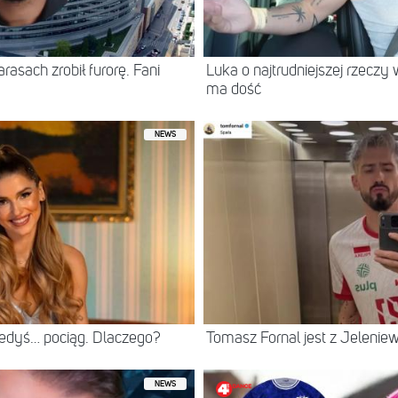
asach zrobił furorę. Fani
Luka o najtrudniejszej rzeczy 
ma dość
NEWS
iedyś… pociąg. Dlaczego?
Tomasz Fornal jest z Jeleni
NEWS