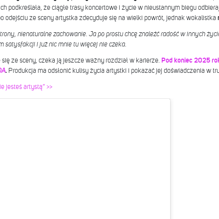
 podkreślała, że ciągłe trasy koncertowe i życie w nieustannym biegu odbierają
o odejściu ze sceny artystka zdecyduje się na wielki powrót, jednak wokalistka
strony, nienaturalne zachowanie. Ja po prostu chcę znaleźć radość w innych ży
satysfakcji i już nic mnie tu więcej nie czeka.
się ze sceny, czeka ją jeszcze ważny rozdział w karierze.
Pod koniec 2025 rok
DA
.
Produkcja ma odsłonić kulisy życia artystki i pokazać jej doświadczenia w 
 jesteś artystą” >>