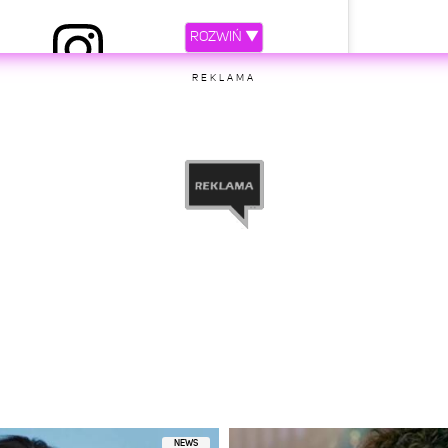
ROZWIŃ ▼
REKLAMA
etl ten post na Instagramie
ępniony przez D🌕DA (@dodaqueen)
NEWS