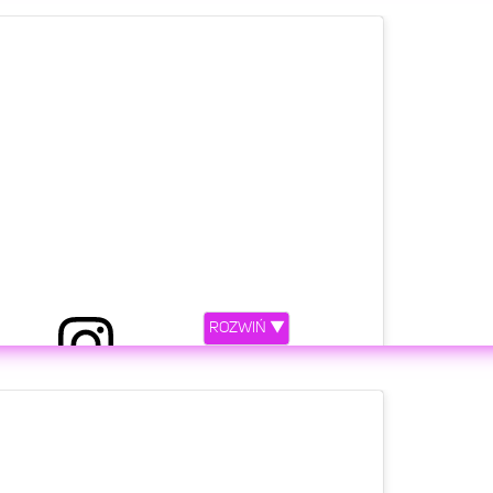
etl ten post na Instagramie.
ROZWIŃ ▼
z LovelyTornadoOfChaos&Rainbows (@dodaqueen)
etl ten post na Instagramie.