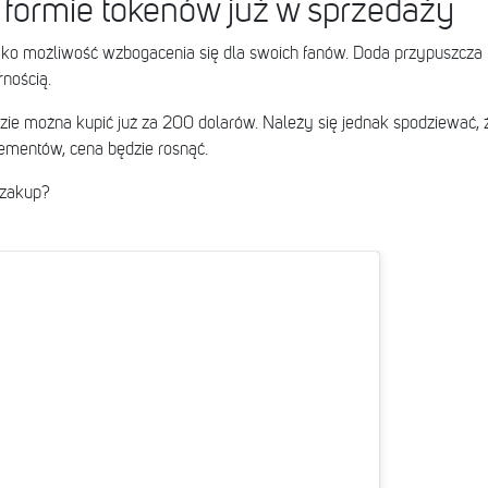
 formie tokenów już w sprzedaży
ako możliwość wzbogacenia się dla swoich fanów. Doda przypuszcza 
rnością.
ie można kupić już za 200 dolarów. Należy się jednak spodziewać,
ementów, cena będzie rosnąć.
a zakup?