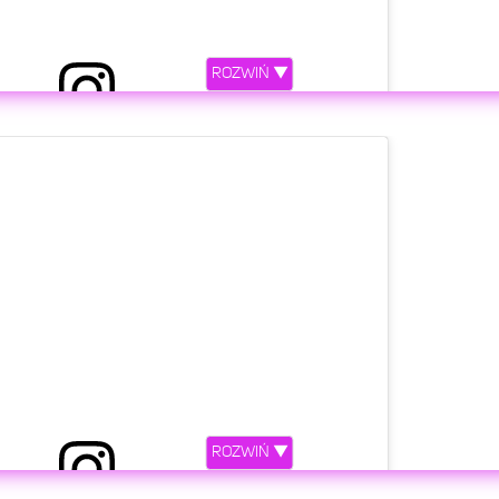
ROZWIŃ ▼
etl ten post na Instagramie.
ROZWIŃ ▼
z LovelyTornadoOfChaos&Rainbows (@dodaqueen)