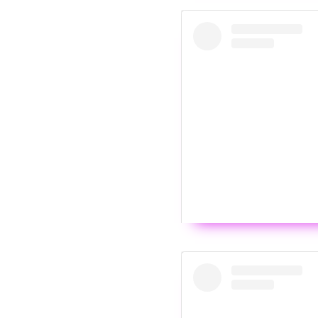
Wyświ
Post udostępniony prze
Wyświ