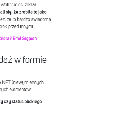
Wolfstudios, został
i się, że zrobiła to jako
ież, że to bardzo świadoma
krok przed innymi.
tnera? Emil Stępień
daż w formie
ie NFT (niewymiennych
yjnych elementów.
y czy status bliskiego