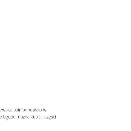
czewska poinformowała w
 będzie można kupić... części