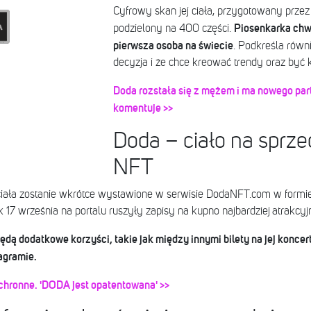
Cyfrowy skan jej ciała, przygotowany przez 
Piosenkarka chwal
podzielony na 400 części.
pierwsza osoba na świecie
. Podkreśla równ
decyzja i że chce kreować trendy oraz być 
Doda rozstała się z mężem i ma nowego par
komentuje >>
Doda – ciało na sprze
NFT
ciała zostanie wkrótce wystawione w serwisie DodaNFT.com w form
 17 września na portalu ruszyły zapisy na kupno najbardziej atrakc
ą dodatkowe korzyści, takie jak między innymi bilety na jej koncert
tagramie.
hronne. 'DODA jest opatentowana'
>>