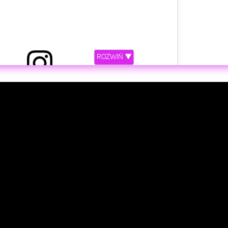
ROZWIŃ ▼
etl ten post na Instagramie.