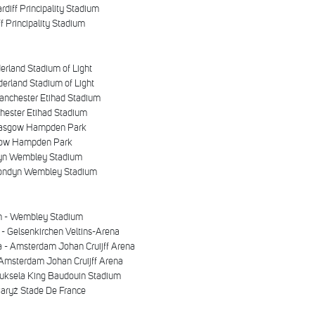
diff Principality Stadium
f Principality Stadium
erland Stadium of Light
erland Stadium of Light
anchester Etihad Stadium
hester Etihad Stadium
Glasgow Hampden Park
sgow Hampden Park
dyn Wembley Stadium
Londyn Wembley Stadium
yn - Wembley Stadium
- Gelsenkirchen Veltins-Arena
a - Amsterdam Johan Cruijff Arena
- Amsterdam Johan Cruijff Arena
Bruksela King Baudouin Stadium
 Paryż Stade De France