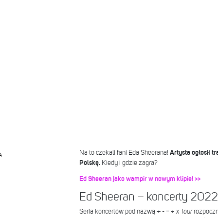
Na to czekali fani Eda Sheerana!
Artysta ogłosił t
A
Polskę.
Kiedy i gdzie zagra?
Ed Sheeran jako wampir w nowym klipie! >>
Ed Sheeran – koncerty 2022.
Seria koncertów pod nazwą
+ - = ÷ x Tour
rozpoczn