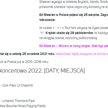
Sheeran wystąpi w Wielkiej Brytanii, Irlandii, Śro
przełomie czerwca i lipca zagra trzy koncerty na 
Ed Sheeran w Polsce pojawi się 25 sierpnia. Za
Warszawie.
W czasie
+ - = ÷ x Tour
fani usłyszą na żywo pios
"=".
Krążek ukaże się 29 października.
W każdym 
na okrągłej scenie, otoczony publicznością.
Ed Sheeran – Shivers to nowy singiel. Miał być p
ie się w sobotę 25 września 2021 roku.
Wejściówki będą dostępne na stronie
ił w Polsce już w 2015 i 2018 roku.
 koncertowa 2022. [DATY, MIEJSCA]
a - Cork Páirc Uí Chaoimh
a - Limerick Thomond Park
lfast Boucher Road Playing Fields