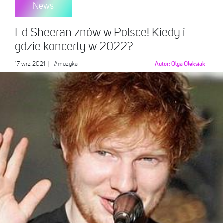
News
Ed Sheeran znów w Polsce! Kiedy i
gdzie koncerty w 2022?
17 wrz 2021
|
#muzyka
Autor:
Olga Oleksiak