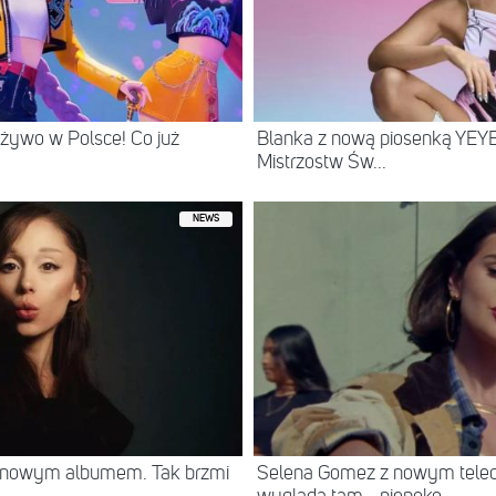
żywo w Polsce! Co już
Blanka z nową piosenką YEYE
Mistrzostw Św...
NEWS
z nowym albumem. Tak brzmi
Selena Gomez z nowym teled