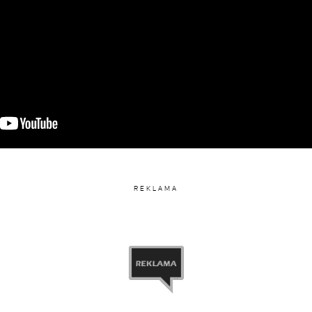
iony przez Ed Sheeran (@teddysphotos)
REKLAMA