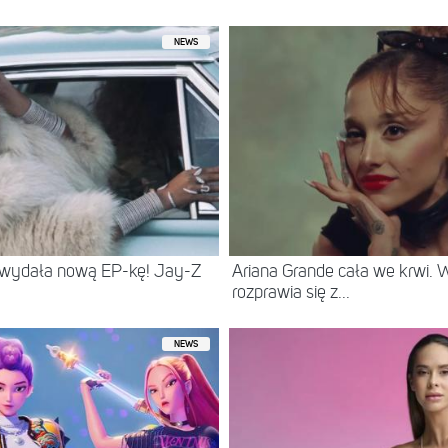
NEWS
 wydała nową EP-kę! Jay-Z
Ariana Grande cała we krwi.
rozprawia się z...
NEWS