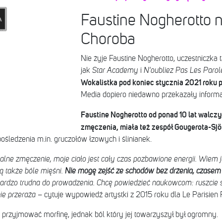
Faustine Nogherotto n
Choroba
Nie żyje Faustine Nogherotto, uczestniczka
jak
Star Academy
i
N'oubliez Pas Les Parol
Wokalistka pod koniec stycznia 2021 roku po
Media dopiero niedawno przekazały informacj
Faustine Nogherotto od ponad 10 lat walcz
zmęczenia, miała też zespół Gougerota-Sj
ośledzenia m.in. gruczołów łzowych i ślinianek.
lne zmęczenie, moje ciało jest cały czas pozbawione energii. Wiem j
 także bóle mięśni.
Nie mogę zejść ze schodów bez drżenia, czasem 
ardzo trudna do prowadzenia. Chcę powiedzieć naukowcom: ruszcie si
ie przeraża
– cytuje wypowiedź artystki z 2015 roku dla Le Parisien
a przyjmować morfinę, jednak ból który jej towarzyszył był ogromny.