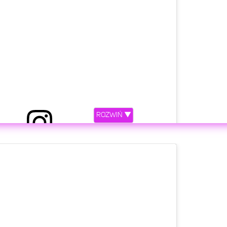
ROZWIŃ ▼
stępniony przez Kevin (@bladgik)
etl ten post na Instagramie.