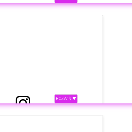
ROZWIŃ ▼
etl ten post na Instagramie.