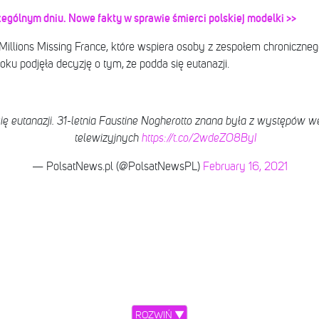
ególnym dniu. Nowe fakty w sprawie śmierci polskiej modelki >>
Millions Missing France, które wspiera osoby z zespołem chroniczneg
ku podjęła decyzję o tym, że podda się eutanazji.
ię eutanazji. 31-letnia Faustine Nogherotto znana była z występów 
telewizyjnych
https://t.co/2wdeZO8ByI
— PolsatNews.pl (@PolsatNewsPL)
February 16, 2021
ROZWIŃ ▼