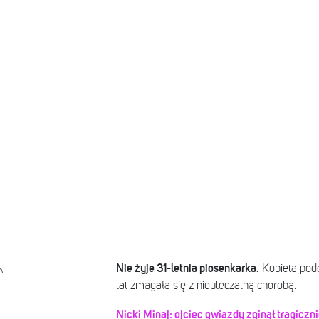
Nie żyje 31-letnia piosenkarka.
Kobieta podd
A
lat zmagała się z nieuleczalną chorobą.
Nicki Minaj: ojciec gwiazdy zginął tragiczni