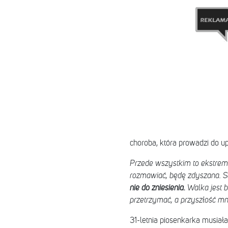
choroba, która prowadzi do up
Przede wszystkim to ekstrema
rozmawiać, będę zdyszana. Są
nie do zniesienia.
Walka jest b
przetrzymać, a przyszłość mn
31-letnia piosenkarka musiał