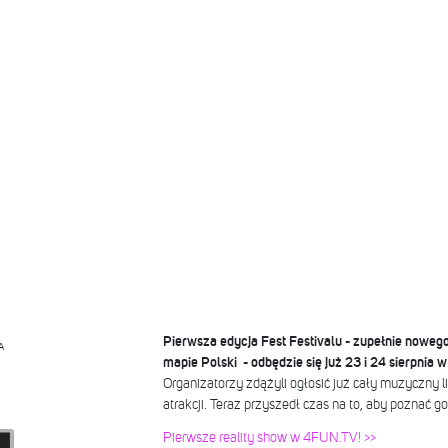
Pierwsza edycja Fest Festivalu - zupełnie noweg
A
mapie Polski - odbędzie się już 23 i 24 sierpnia
Organizatorzy zdążyli ogłosić już cały muzyczny l
atrakcji. Teraz przyszedł czas na to, aby poznać go
Pierwsze reality show w 4FUN.TV! >>