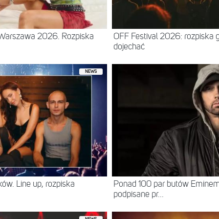
– Warszawa 2026. Rozpiska
OFF Festival 2026: rozpiska 
dojechać
NEWS
ów. Line up, rozpiska
Ponad 100 par butów Eminema 
podpisane pr...