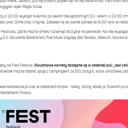
spół Kwiat Jabłoni, później kolejno pojawi się na niej Baranovski, Kero Kero B
ytyjski raper Rejjie Snow.
wszy o 20:00 wystąpi Kiasmos ze swoim dwugodzinnym DJ- setem, o 22:00 zmie
alic pres. Dima oraz Virginię. Zabawa na tej scenie potrwa do 6:00 rano w niedzi
 Festivalu, gdzie można śmiało rozwinąć skrzydła na parkiecie. Na niej wystąpią
 DJ. Na scenie Ballantine’s True Music zagrają Seb Skalski, Weikum, Novika & 
ety na Fest Festival.
Dwudniowe karnety dostępne są w ostatniej puli „last call 
rnetów można dobrać opcję z campingiem za 100 złotych, która umożliwia zaba
.festfestival.pl oraz w bileteriach Empik - bilety, Going, ebilet.pl, Eventim.pl
i MediaMarkt Polska.