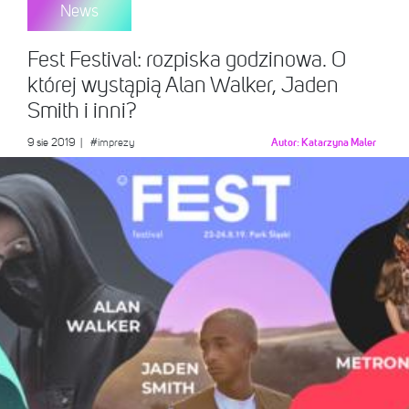
News
Fest Festival: rozpiska godzinowa. O
której wystąpią Alan Walker, Jaden
Smith i inni?
9 sie 2019
|
#imprezy
Autor:
Katarzyna Maler