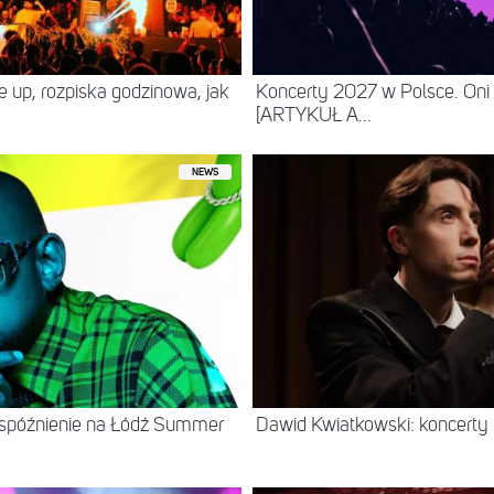
ne up, rozpiska godzinowa, jak
Koncerty 2027 w Polsce. Oni
[ARTYKUŁ A...
NEWS
 spóźnienie na Łódź Summer
Dawid Kwiatkowski: koncerty