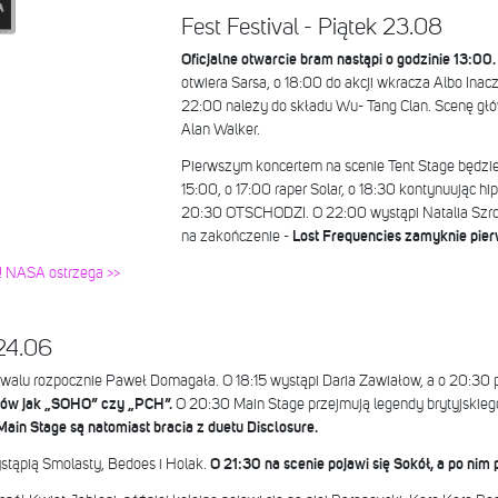
Fest Festival - Piątek 23.08
Oficjalne otwarcie bram nastąpi o godzinie 13:00
otwiera Sarsa, o 18:00 do akcji wkracza Albo Inac
22:00 należy do składu Wu- Tang Clan. Scenę gł
Alan Walker.
Pierwszym koncertem na scenie Tent Stage będzi
15:00, o 17:00 raper Solar, o 18:30 kontynuując hip
20:30 OTSCHODZI. O 22:00 wystąpi Natalia Szro
na zakończenie -
Lost Frequencies zamyknie pierw
! NASA ostrzega >>
 24.06
tiwalu rozpocznie Paweł Domagała. O 18:15 wystąpi Daria Zawiałow, a o 20:30 
worów jak „SOHO” czy „PCH”.
O 20:30 Main Stage przejmują legendy brytyjskieg
Main Stage są natomiast bracia z duetu Disclosure.
stąpią Smolasty, Bedoes i Holak.
O 21:30 na scenie pojawi się Sokół, a po ni