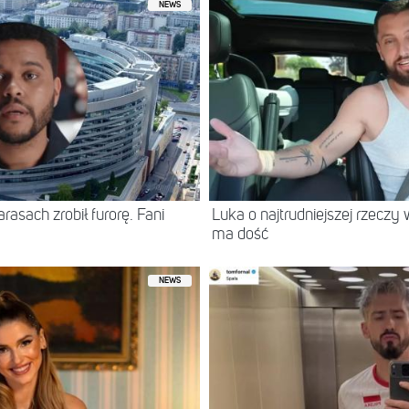
NEWS
asach zrobił furorę. Fani
Luka o najtrudniejszej rzeczy 
ma dość
NEWS