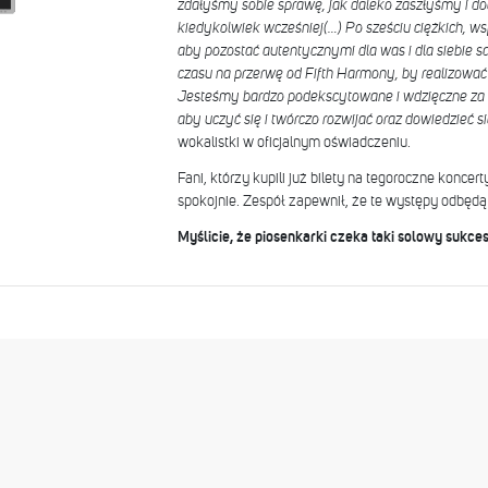
zdałyśmy sobie sprawę, jak daleko zaszłyśmy i doc
kiedykolwiek wcześniej(…) Po sześciu ciężkich, w
aby pozostać autentycznymi dla was i dla siebie
czasu na przerwę od Fifth Harmony, by realizować 
Jesteśmy bardzo podekscytowane i wdzięczne za t
aby uczyć się i twórczo rozwijać oraz dowiedzieć si
wokalistki w oficjalnym oświadczeniu.
Fani, którzy kupili już bilety na tegoroczne konce
spokojnie. Zespół zapewnił, że te występy odbędą
Myślicie, że piosenkarki czeka taki solowy sukces