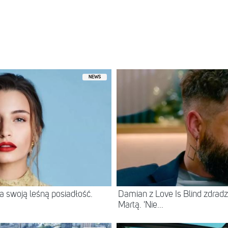
przez Fifth Harmony (@fifthharmony)
Mar 19, 2018 o 6:00 PDT
NEWS
 swoją leśną posiadłość.
Damian z Love Is Blind zdradz
Martą. 'Nie...