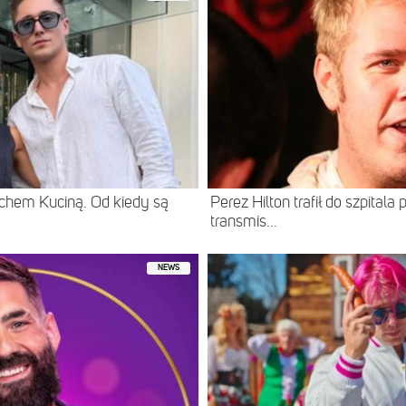
chem Kuciną. Od kiedy są
Perez Hilton trafił do szpital
transmis...
NEWS