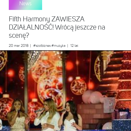
News
Fifth Harmony ZAWIESZA
DZIAŁALNOŚĆ! Wrócą jeszcze na
scenę?
20 mar 2018
|
#szołbiznes
#muzyka
| 12 lat