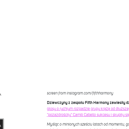
screen from instagram.com/fifthharmony
A
Dziewczyny z zespołu Fifth Harmony zawiesiły d
głosy o rychłym rozpadzie grupy krążą od dłuższ
"pozazdrościły" Camili Cabello sukcesu i skupiły s
Myśląc o minionych sześciu latach od momentu, g