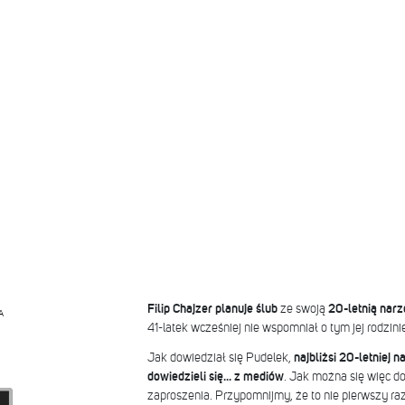
Filip Chajzer planuje ślub
ze swoją
20-letnią nar
A
41-latek wcześniej nie wspomniał o tym jej rodzinie
Jak dowiedział się Pudelek,
najbliżsi 20-letniej n
dowiedzieli się... z mediów
. Jak można się więc dom
zaproszenia. Przypomnijmy, że to nie pierwszy raz