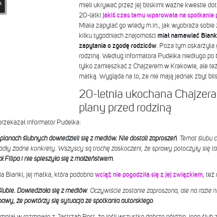
mieli ukrywać przez jej bliskimi ważne kwestie d
20-latki
jakiś czas temu wparowała na spotkanie
Miała zapytać go wtedy m.in., jak wyobraża sobie
kilku tygodniach znajomości
miał namawiać Biank
zapytania o zgodę rodziców
. Poza tym oskarżyła g
rodziną. Według informatora Pudelka niedługo po 
tylko
zamieszkać z Chajzerem w Krakowie, ale też
matką. Wygląda na to, że nie mają jednak zbyt blisk
20-letnia ukochana Chajzera
plany przed rodziną
przekazał informator Pudelka:
 planach ślubnych dowiedzieli się z mediów. Nie dostali zaproszeń
. Temat ślubu 
adły żadne konkrety.
Wszyscy są trochę zaskoczeni, że sprawy potoczyły się t
ał Filipa i nie spieszyła się z małżeństwem
.
a Bianki, jej matka, która podobno
wciąż nie pogodziła się z jej związkiem
, też
lubie. Dowiedziała się z mediów
. Oczywiście zostanie zaproszona, ale na razie 
awy, że powtórzy się sytuacja ze spotkania autorskiego
.
omniał w rozmowie z Jastrząb Post, że jeśli wszystko dobrze pójdzie, jego ślub