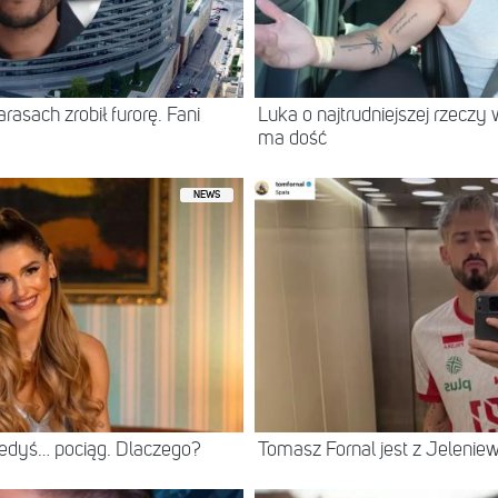
asach zrobił furorę. Fani
Luka o najtrudniejszej rzeczy 
ma dość
NEWS
iedyś… pociąg. Dlaczego?
Tomasz Fornal jest z Jeleni