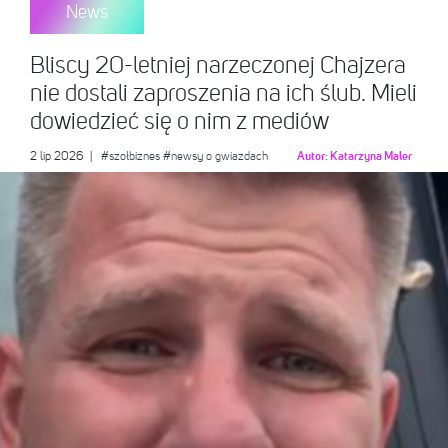
News
Bliscy 20-letniej narzeczonej Chajzera
nie dostali zaproszenia na ich ślub. Mieli
dowiedzieć się o nim z mediów
2 lip 2026
|
#szołbiznes
#newsy o gwiazdach
Autor:
Katarzyna Maler