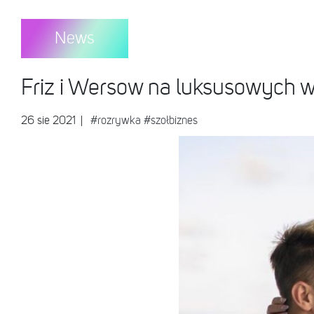
News
Friz i Wersow na luksusowych w
26 sie 2021
|
#rozrywka
#szołbiznes