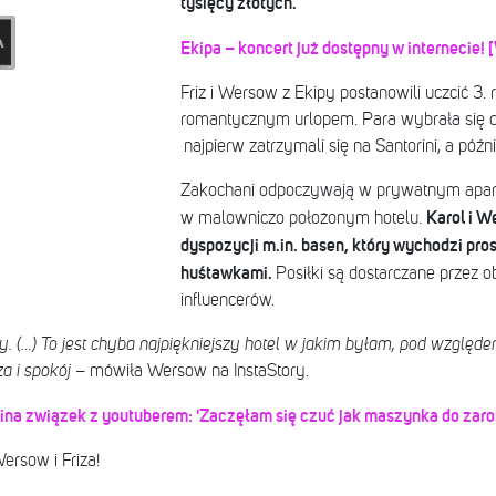
tysięcy złotych.
Ekipa – koncert już dostępny w internecie!
Friz i Wersow z Ekipy postanowili uczcić 3.
romantycznym urlopem. Para wybrała się do 
najpierw zatrzymali się na Santorini, a późni
Zakochani odpoczywają w prywatnym aparta
Karol i W
w malowniczo położonym hotelu.
dyspozycji m.in. basen, który wychodzi pros
huśtawkami.
Posiłki są dostarczane przez o
influencerów.
 (…) To jest chyba najpiękniejszy hotel w jakim byłam, pod względem
za i spokój
– mówiła Wersow na InstaStory.
ina związek z youtuberem: 'Zaczęłam się czuć jak maszynka do zaro
ersow i Friza!