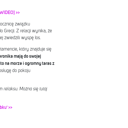
 [WIDEO] >>
 rocznicę związku
Grecji. Z relacji wynika, że
ej zwiedzili wyspę Ios.
mencie, który znajduje się
eronika mają do swojej
to na morze i ogromny taras z
bsługę do pokoju
 relaksu. Można się tutaj
bku' >>