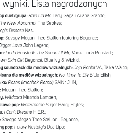
wyniki. Lista nagrodzonych
op duet/grupa:
Rain On Me
Lady Gaga i Ariana Grande;
The New Abnormal
The Strokes;
ng's Disease
Nas;
ap:
Savage
Megan Thee Stallion featuring Beyonce;
Bigger Love
John Legend;
lm:
Linda Ronstadt: The Sound Of My Voice
Linda Ronstadt;
wn Skin Girl
Beyoncé, Blue Ivy & Wizkid;
y soundtrack dla mediów wizualnych:
Jojo Rabbit
VA, Taika Waititi;
pisana dla mediów wizualnych:
No Time To Die
Billie Eilish;
iks:
Roses (Imanbek Remix)
SAINt JHN;
:
Megan Thee Stallion;
ry:
Wildcard
Miranda Lambert;
olowe pop:
Watermelon Sugar
Harry Styles;
u:
I Can't Breathe
H.E.R.;
:
Savage
Megan Thee Stallion i Beyonce;
ny pop:
Future Nostalgia
Dua Lipa;