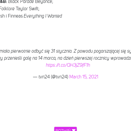
R&B:
Black Parade
Beyonce;
Folklore
Taylor Swift;
lish i Finneas
Everything I Wanted
iała pierwotnie odbyć się 31 stycznia. Z powodu pogarszającej się s
zy przenieśli galę na 14 marca, na dzień pierwszej rocznicy wprowa
https://t.co/QH3jZ9fF1h
— tvn24 (@tvn24)
March 15, 2021
ROZWIŃ ▼