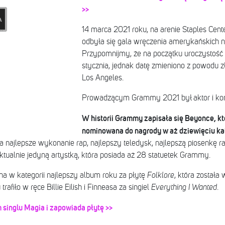
>>
14 marca 2021 roku, na arenie Staples Cente
odbyła się gala wręczenia amerykańskich 
Przypomnijmy, że na początku uroczystość
stycznia, jednak datę zmieniono z powodu z
Los Angeles.
Prowadzącym Grammy 2021 był aktor i kom
W historii Grammy zapisała się Beyonce, kt
nominowana do nagrody w aż dziewięciu ka
za najlepsze wykonanie rap, najlepszy teledysk, najlepszą piosenkę 
ktualnie jedyną artystką, która posiada aż 28 statuetek Grammy.
na w kategorii najlepszy album roku za płytę
Folklore
, która została
afiło w ręce Billie Eilish i Finneasa za singiel
Everything I Wanted
.
 singlu Magia i zapowiada płytę >>