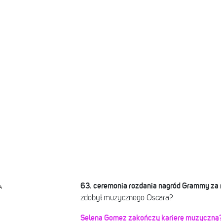
63. ceremonia rozdania nagród Grammy za 
A
zdobył muzycznego Oscara?
Selena Gomez zakończy karierę muzyczną? D