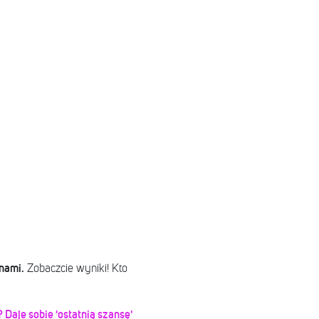
nami.
Zobaczcie wyniki! Kto
aje sobie 'ostatnią szansę'