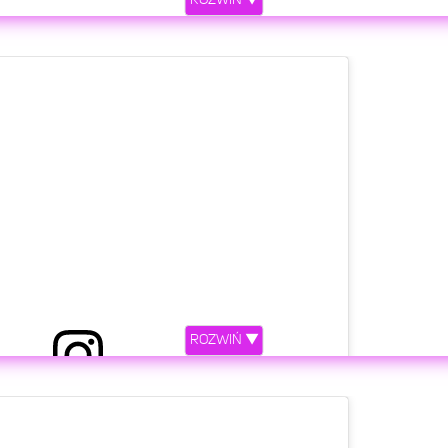
ROZWIŃ ▼
etl ten post na Instagramie.