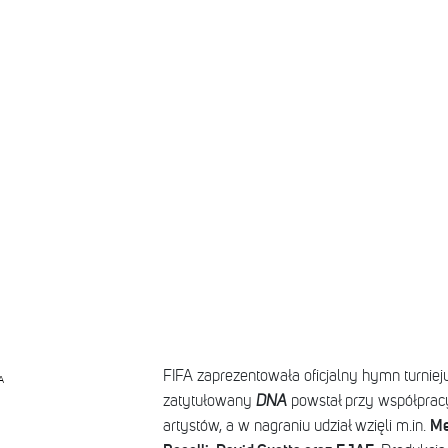
FIFA zaprezentowała oficjalny hymn turnieju
A
zatytułowany
DNA
powstał przy współprac
Me
artystów, a w nagraniu udział wzięli m.in.