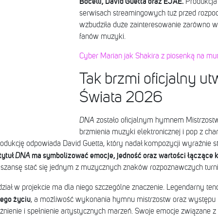
Bocelli, David Guetta oraz EJAE.
Produkcja
serwisach streamingowych tuż przed rozpo
wzbudziła duże zainteresowanie zarówno wśró
fanów muzyki.
Cyber Marian jak Shakira z piosenką na mun
Tak brzmi oficjalny ut
Świata 2026
DNA
zostało oficjalnym hymnem Mistrzost
brzmienia muzyki elektronicznej i pop z c
produkcję odpowiada David Guetta, który nadał kompozycji wyraźnie s
tytuł
ma symbolizować emocje, jedność oraz wartości łączące k
DNA
 szansę stać się jednym z muzycznych znaków rozpoznawczych turn
udział w projekcie ma dla niego szczególne znaczenie. Legendarny ten
jego życiu
, a możliwość wykonania hymnu mistrzostw oraz występu 
żnienie i spełnienie artystycznych marzeń. Swoje emocje związane z 