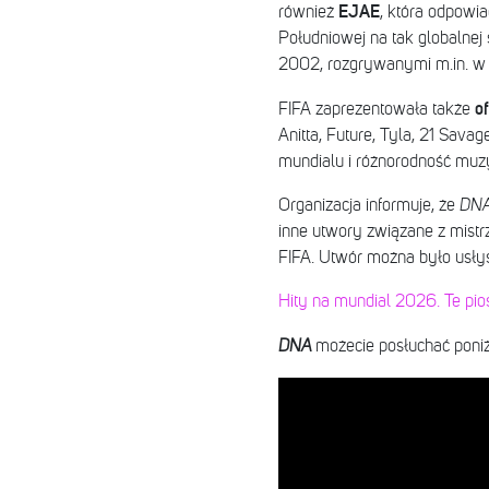
EJAE
również
, która odpowi
Południowej na tak globalnej
2002, rozgrywanymi m.in. w K
of
FIFA zaprezentowała także
Anitta, Future, Tyla, 21 Sav
mundialu i różnorodność muzy
Organizacja informuje, że
DN
inne utwory związane z mistr
FIFA. Utwór można było usłys
Hity na mundial 2026. Te pio
DNA
możecie posłuchać poniż