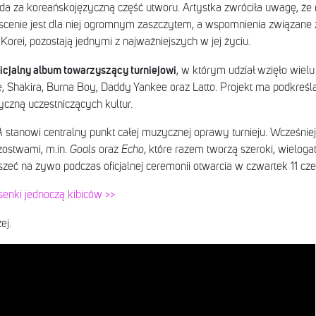
ada za koreańskojęzyczną część utworu. Artystka zwróciła uwagę, że
 scenie jest dla niej ogromnym zaszczytem, a wspomnienia związane
orei, pozostają jednymi z najważniejszych w jej życiu.
icjalny album towarzyszący turniejowi
, w którym udział wzięło wielu
age, Shakira, Burna Boy, Daddy Yankee oraz Latto. Projekt ma podkre
czną uczestniczących kultur.
A
stanowi centralny punkt całej muzycznej oprawy turnieju. Wcześni
zostwami, m.in.
Goals
oraz
Echo
, które razem tworzą szeroki, wielo
zeć na żywo podczas oficjalnej ceremonii otwarcia w czwartek 11 c
senki jednoczą kibiców >>
ej.