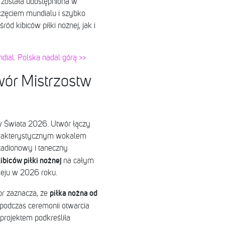
 została udostępniona w
częciem mundialu i szybko
d kibiców piłki nożnej, jak i
dial. Polska nadal górą >>
wór Mistrzostw
w Świata 2026. Utwór łączy
harakterystycznym wokalem
tadionowy i taneczny
ibiców piłki nożnej
na całym
ieju w 2026 roku.
piłka nożna od
or zaznacza, że
podczas ceremonii otwarcia
projektem podkreśliła