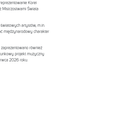
 reprezentowanie Korei
 z Mistrzostwami Świata
 światowych artystów, m.in.
ślać międzynarodowy charakter
ej zaprezentowano również
gatunkowy projekt muzyczny
zerwca 2026 roku.