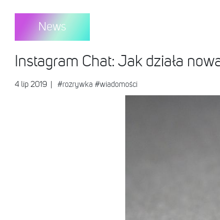
News
Instagram Chat: Jak działa nowa
4 lip 2019
|
#rozrywka
#wiadomości