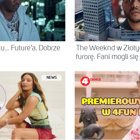
u… Future’a. Dobrze
The Weeknd w Złotyc
furorę. Fani mogli się j
NEWS