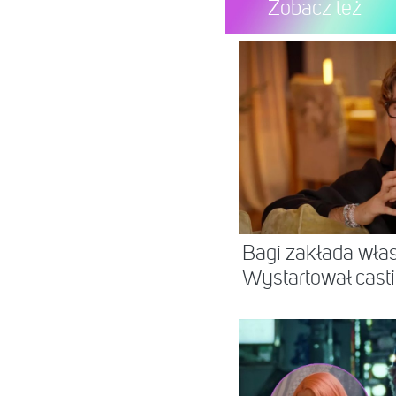
Zobacz też
Bagi zakłada wła
Wystartował cast