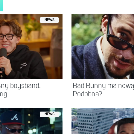
NEWS
sny boysband.
Bad Bunny ma nową 
ing
Podobna?
NEWS