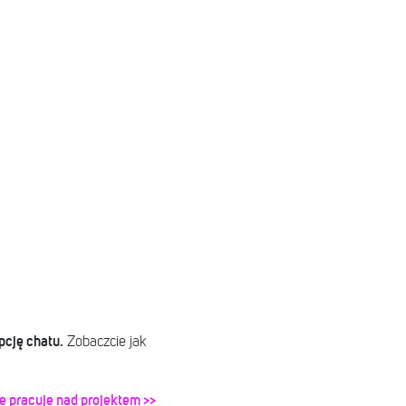
pcję chatu.
Zobaczcie jak
e pracuje nad projektem >>