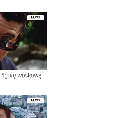
NEWS
figurę woskową.
NEWS