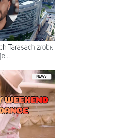
h Tarasach zrobił
e...
NEWS