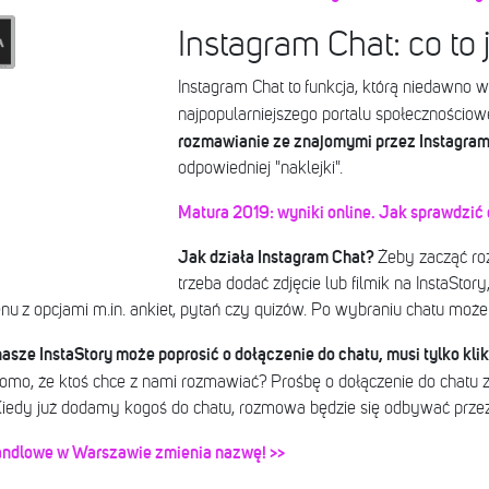
Instagram Chat: co to 
Instagram Chat to funkcja, którą niedawno
najpopularniejszego portalu społecznościo
rozmawianie ze znajomymi przez Instagra
odpowiedniej "naklejki".
Matura 2019: wyniki online. Jak sprawdzić
Jak działa Instagram Chat?
Żeby zacząć ro
trzeba dodać zdjęcie lub filmik na InstaStor
menu z opcjami m.in. ankiet, pytań czy quizów. Po wybraniu chatu mo
asze InstaStory może poprosić o dołączenie do chatu, musi tylko kl
omo, że ktoś chce z nami rozmawiać?
Prośbę o dołączenie do chatu z
 Kiedy już dodamy kogoś do chatu, rozmowa będzie się odbywać przez 
andlowe w Warszawie zmienia nazwę! >>