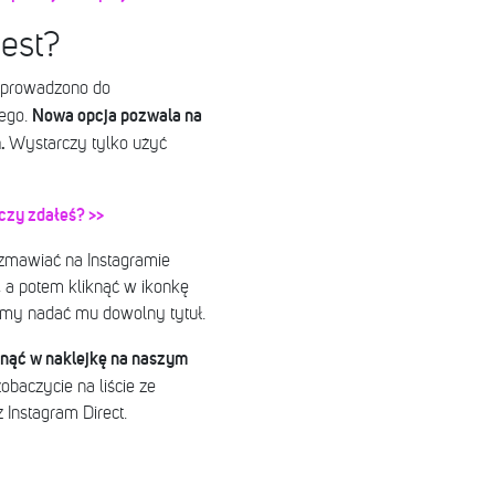
jest?
 wprowadzono do
Nowa opcja pozwala na
wego.
m.
Wystarczy tylko użyć
 czy zdałeś? >>
zmawiać na Instagramie
y, a potem kliknąć w ikonkę
żemy nadać mu dowolny tytuł.
iknąć w naklejkę na naszym
obaczycie na liście ze
Instagram Direct.