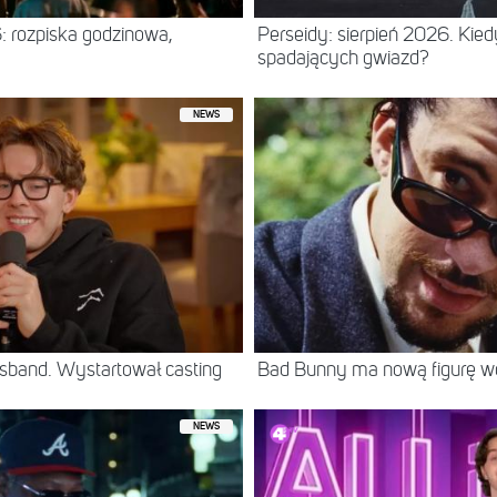
: rozpiska godzinowa,
Perseidy: sierpień 2026. Kie
spadających gwiazd?
NEWS
sband. Wystartował casting
Bad Bunny ma nową figurę 
NEWS