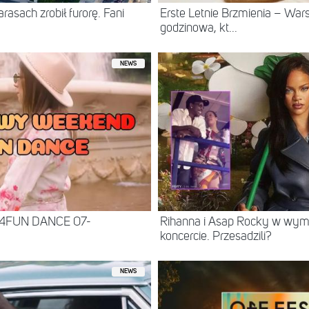
asach zrobił furorę. Fani
Erste Letnie Brzmienia – Wa
godzinowa, kt...
NEWS
 4FUN DANCE 07-
Rihanna i Asap Rocky w wy
koncercie. Przesadzili?
NEWS