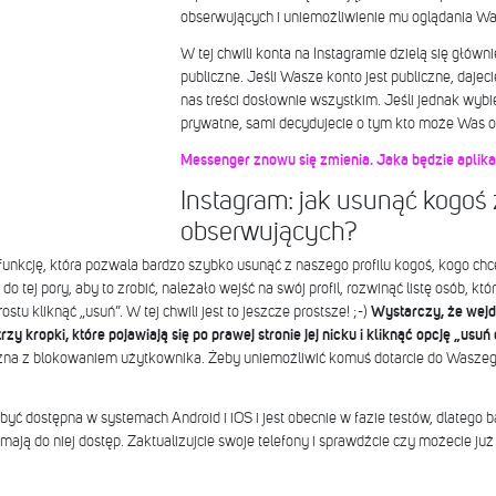
obserwujących i uniemożliwienie mu oglądania W
W tej chwili konta na Instagramie dzielą się głów
publiczne. Jeśli Wasze konto jest publiczne, daje
nas treści dosłownie wszystkim. Jeśli jednak wybi
prywatne, sami decydujecie o tym kto może Was 
Messenger znowu się zmienia. Jaka będzie aplika
Instagram: jak usunąć kogoś z
obserwujących?
funkcję, która pozwala bardzo szybko usunąć z naszego profilu kogoś, kogo ch
 tej pory, aby to zrobić, należało wejść na swój profil, rozwinąć listę osób, kt
tu kliknąć „usuń”. W tej chwili jest to jeszcze prostsze! ;-)
Wystarczy, że wejdz
trzy kropki, które pojawiają się po prawej stronie jej nicku i kliknąć opcję „us
na z blokowaniem użytkownika. Żeby uniemożliwić komuś dotarcie do Waszego pr
yć dostępna w systemach Android i iOS i jest obecnie w fazie testów, dlatego b
ją do niej dostęp. Zaktualizujcie swoje telefony i sprawdźcie czy możecie już k