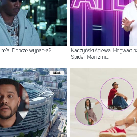
ure’a. Dobrze wypadła?
Kaczyński śpiewa, Hogwart pa
Spider-Man zmi...
NEWS