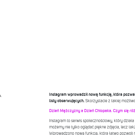
Instagram wprowadził nową funkcję, która pozwa
A
listy obserwujących.
Skorzystacie z takiej możliw
Dzień Mężczyzny a Dzień Chłopaka. Czym się róż
Instagram to serwis społecznościowy, który działa
możemy nie tylko oglądać piękne zdjęcia, lecz tak
Wprowadzono nową funkcją, która łatwo pozwoli na