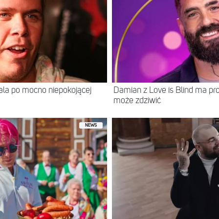
itala po mocno niepokojącej
Damian z Love is Blind ma prof
może zdziwić
NEWS