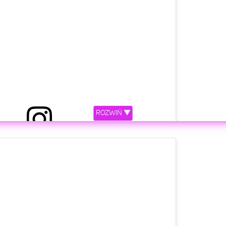
ROZWIŃ ▼
 przez DAWID KWIATKOWSKI (@kwiatkowsky)
etl ten post na Instagramie.