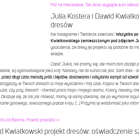
Friz na mercedesie. Tak teraz wygląda auto Werso
Julia Kostera i Dawid Kwiatko
dresów
Na Instagramie i Twitterze zawrzało.
Wszystko po
Kwiatkowskiego zamieszczonym pod zdjęciem Jul
youtuberce, że dresy jej projektu są podobne do m
sklepie.
Cześć Julka, nie znamy się, ale moim fani zaczęli
iebie, są ogólnodostępne jako krój. Niestety nie do końca tak jest. Sam dres - ok
, przez długi czas metodą prób i błędów, dostawania i odsyłania sampli od szwal
ściągaczy w Twoich dresach to moje wyliczenia i mój czas. Kaptur w Twoich dres
uzie, czy przy dresach - również praca moja i mojego teamu. Kolory niestety ró
. Okazuje się, że tak jak mówisz, mamy tę samą szwalnię, ale po wymianie argu
anie gotowego, stworzonego przeze kroju. […] Przyjmij tę wiadomość jako infor
entu od Barona. Powód przeraża >>
id Kwiatkowski projekt dresów: oświadczenie s