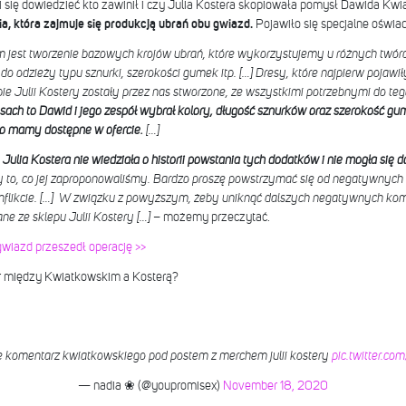
ali się dowiedzieć kto zawinił i czy Julia Kostera skopiowała pomysł Dawida Kw
a, która zajmuje się produkcją ubrań obu gwiazd.
Pojawiło się specjalne oświa
st tworzenie bazowych krojów ubrań, które wykorzystujemy u różnych twórców
i do odzieży typu sznurki, szerokości gumek itp. […] Dresy, które najpierw pojawi
ie Julii Kostery zostały przez nas stworzone, ze wszystkimi potrzebnymi do te
sach to Dawid i jego zespół wybrał kolory, długość sznurków oraz szerokość gum
co mamy dostępne w ofercie.
[…]
lia Kostera nie wiedziała o historii powstania tych dodatków i nie mogła się d
y to, co jej zaproponowaliśmy. Bardzo proszę powstrzymać się od negatywnych 
konflikcie. […] W związku z powyższym, żeby uniknąć dalszych negatywnych k
ne ze sklepu Julii Kostery […]
– możemy przeczytać.
gwiazd przeszedł operację >>
ór między Kwiatkowskim a Kosterą?
ie komentarz kwiatkowskiego pod postem z merchem julii kostery
pic.twitter.c
— nadia ❀ (@youpromisex)
November 18, 2020