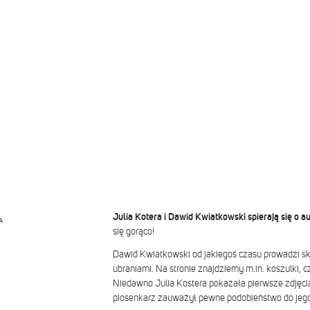
Julia Kotera i Dawid Kwiatkowski spierają się o 
A
się gorąco!
Dawid Kwiatkowski od jakiegoś czasu prowadzi sk
ubraniami. Na stronie znajdziemy m.in. koszulki, cz
Niedawno Julia Kostera pokazała pierwsze zdjęcia 
piosenkarz zauważył pewne podobieństwo do jego