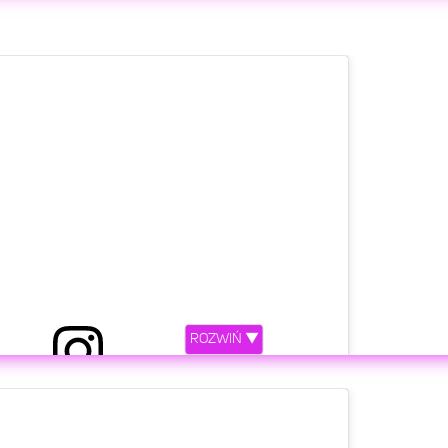
etl ten post na Instagramie.
ony przez Julia Kostera (@juliakostera)
ROZWIŃ ▼
etl ten post na Instagramie.