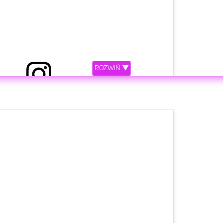
ROZWIŃ ▼
etl ten post na Instagramie.