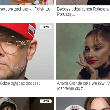
ertowe zachcianki. Polski żur
Bedoes oddał fance Rolexa war
Poruszaj...
NEWS
Gdzie oglądać podcast
Ariana Grande cała we krwi.
rozprawia się z...
NEWS