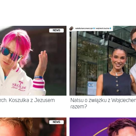
ony przez Julia Kostera (@juliakostera)
NEWS
rch. Koszulka z Jezusem
Natsu o związku z Wojcieche
razem?
NEWS