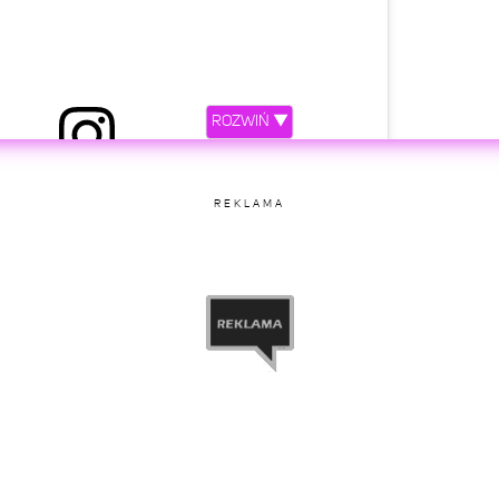
ROZWIŃ ▼
 przez DAWID KWIATKOWSKI (@kwiatkowsky)
etl ten post na Instagramie.
REKLAMA