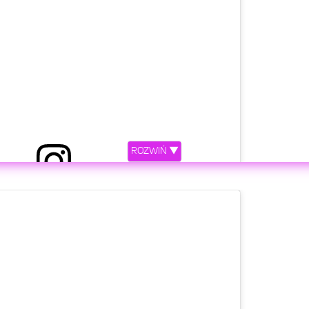
ROZWIŃ ▼
etl ten post na Instagramie.