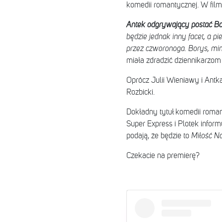
komedii romantycznej. W film
Antek odgrywający postać Bory
będzie jednak inny facet, a p
przez czworonoga. Borys, mim
miała zdradzić dziennikarzom 
Oprócz Julii Wieniawy i Antka
Rozbicki.
Dokładny tytuł komedii roman
Super Express i Plotek inform
podają, że będzie to
Miłość Na
Czekacie na premierę?