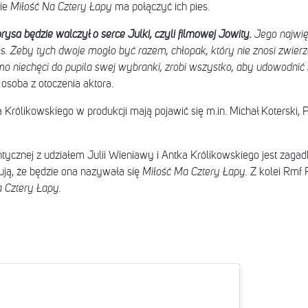
ie
Miłość Na Cztery Łapy
ma połączyć ich pies.
sa będzie walczył o serce Julki, czyli filmowej Jowity.
Jego najwię
ies. Żeby tych dwoje mogło być razem, chłopak, który nie znosi zwie
o niechęci do pupila swej wybranki, zrobi wszystko, aby udowodnić
osoba z otoczenia aktora.
 Królikowskiego w produkcji mają pojawić się m.in. Michał Koterski,
tycznej z udziałem Julii Wieniawy i Antka Królikowskiego jest zagadk
ują, że będzie ona nazywała się
Miłość Ma Cztery Łapy.
Z kolei Rmf 
 Cztery Łapy.