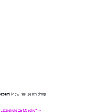
razem!
Mówi się, że ich drogi
 „Dziękuję za 1,5 roku” >>