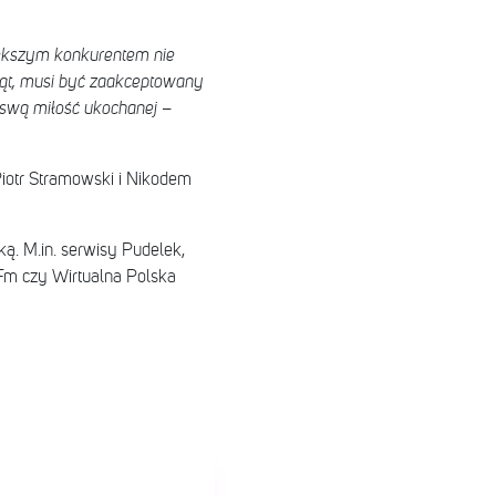
kszym konkurentem nie
rząt, musi być zaakceptowany
 swą miłość ukochanej
–
 Piotr Stramowski i Nikodem
ą. M.in. serwisy Pudelek,
Fm czy Wirtualna Polska