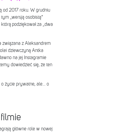
rą od 2017 roku. W grudniu
o tym „wersją osobistą”
, którą podziękował za „dwa
yła związana z Aleksandrem
kolei dziewczyną Antka
awno na jej Instagramie
żemy dowiedzieć się, że ten
 o życie prywatne, ale… o
filmie
zagrają główne role w nowej