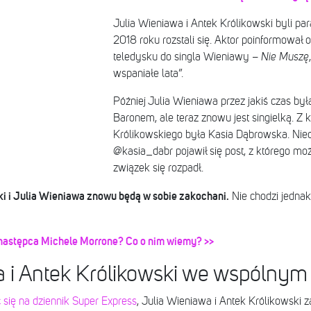
Julia Wieniawa i Antek Królikowski byli pa
2018 roku rozstali się. Aktor poinformował 
teledysku do singla Wieniawy –
Nie Muszę
wspaniałe lata”.
Później Julia Wieniawa przez jakiś czas b
Baronem, ale teraz znowu jest singielką. Z 
Królikowskiego była Kasia Dąbrowska. Nied
@kasia_dabr pojawił się post, z którego mo
związek się rozpadł.
i i Julia Wieniawa znowu będą w sobie zakochani.
Nie chodzi jednak
to następca Michele Morrone? Co o nim wiemy? >>
 i Antek Królikowski we wspólnym 
 się na dziennik Super Express
, Julia Wieniawa i Antek Królikowski 