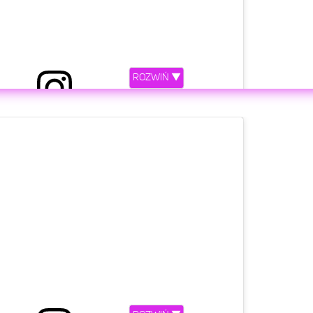
ali na biało😉 #newproject #doglover #delagarza
ROZWIŃ ▼
toni Królikowski
(@antek.krolikowski)
Cze 27, 2020 o 8:05 PDT
etl ten post na Instagramie.
amy duuużo słońca i energii! ☀️🤗