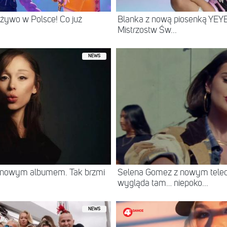
żywo w Polsce! Co już
Blanka z nową piosenką YEYE
Mistrzostw Św...
NEWS
z nowym albumem. Tak brzmi
Selena Gomez z nowym teled
wygląda tam… niepoko...
NEWS