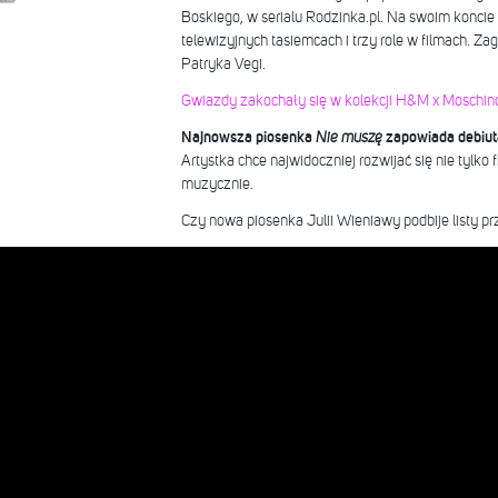
Boskiego, w serialu Rodzinka.pl. Na swoim koncie 
telewizyjnych tasiemcach i trzy role w filmach. Za
Patryka Vegi.
Gwiazdy zakochały się w kolekcji H&M x Moschin
Najnowsza piosenka
Nie muszę
zapowiada debiuta
Artystka chce najwidoczniej rozwijać się nie tylko 
muzycznie.
Czy nowa piosenka Julii Wieniawy podbije listy p