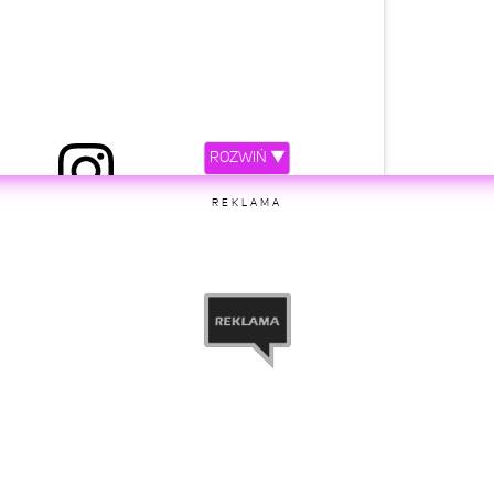
ROZWIŃ ▼
REKLAMA
etl ten post na Instagramie.
 musisz… ale możesz, śledzić mój muzyczny świat.