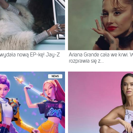
 wydała nową EP-kę! Jay-Z
Ariana Grande cała we krwi.
rozprawia się z...
NEWS