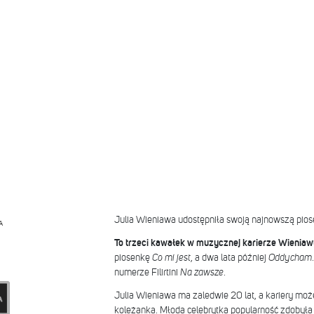
Julia Wieniawa udostępniła swoją najnowszą piose
A
To trzeci kawałek w muzycznej karierze Wieniaw
piosenkę
Co mi jest
, a dwa lata później
Oddycham
numerze Filirtini
Na zawsze
.
Julia Wieniawa ma zaledwie 20 lat, a kariery może
koleżanka. Młoda celebrytka popularność zdobyła 