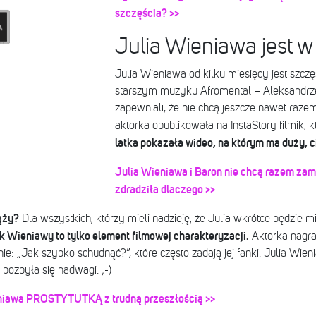
szczęścia? >>
Julia Wieniawa jest w
Julia Wieniawa od kilku miesięcy jest szcz
starszym muzyku Afromental – Aleksandrze
zapewniali, że nie chcą jeszcze nawet raze
aktorka opublikowała na InstaStory filmik, 
latka pokazała wideo, na którym ma duży, 
Julia Wieniawa i Baron nie chcą razem zam
zdradziła dlaczego >>
ąży?
Dla wszystkich, którzy mieli nadzieję, że Julia wkrótce będzie 
 Wieniawy to tylko element filmowej charakteryzacji.
Aktorka nagrał
e: „Jak szybko schudnąć?”, które często zadają jej fanki. Julia Wien
 pozbyła się nadwagi. ;-)
awa PROSTYTUTKĄ z trudną przeszłością >>