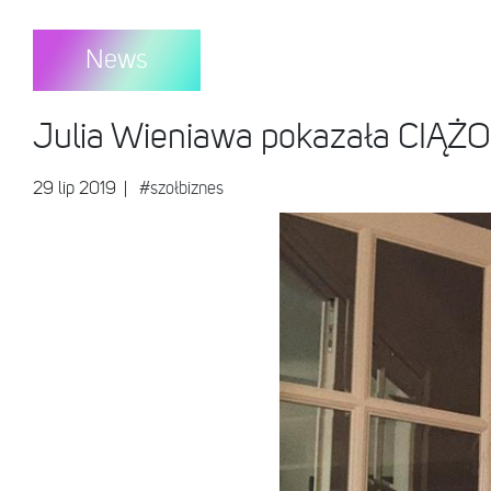
News
Julia Wieniawa pokazała CIĄ
29 lip 2019
|
#szołbiznes