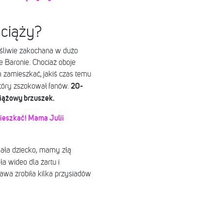
 ciąży?
ęśliwie zakochana w dużo
 Baronie. Chociaż oboje
m zamieszkać, jakiś czas temu
20-
który zszokował fanów.
ciążowy brzuszek.
ieszkać! Mama Julii
miała dziecko, mamy złą
a wideo dla żartu i
iawa zrobiła kilka przysiadów