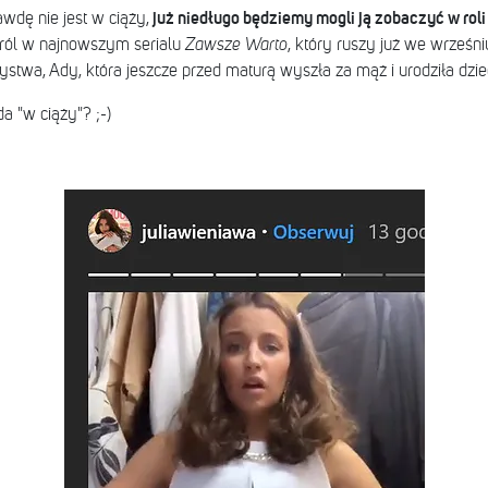
już niedługo będziemy mogli ją zobaczyć w rol
wdę nie jest w ciąży,
ról w najnowszym serialu
Zawsze Warto
, który ruszy już we wrześni
stwa, Ady, która jeszcze przed maturą wyszła za mąż i urodziła dzie
a "w ciąży"? ;-)