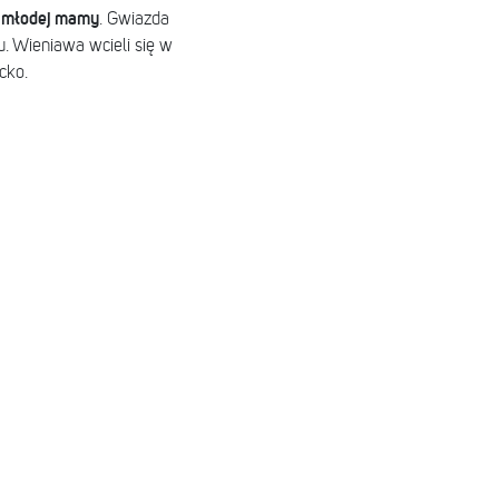
i młodej mamy
. Gwiazda
u. Wieniawa wcieli się w
cko.