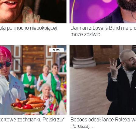
itala po mocno niepokojącej
Damian z Love is Blind ma prof
może zdziwić
NEWS
ertowe zachcianki. Polski żur
Bedoes oddał fance Rolexa war
Poruszaj...