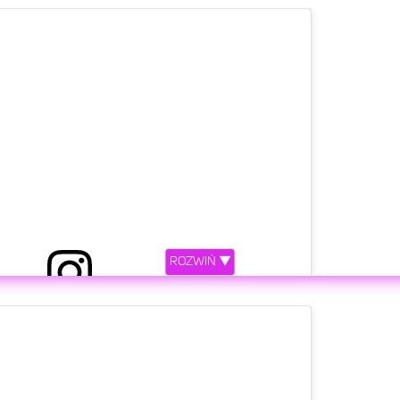
ROZWIŃ ▼
etl ten post na Instagramie.