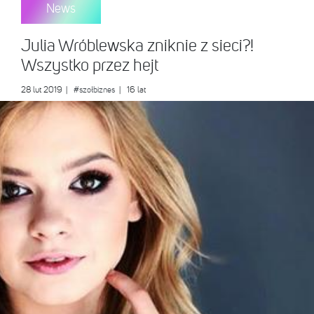
News
Julia Wróblewska zniknie z sieci?!
Wszystko przez hejt
28 lut 2019
|
#szołbiznes
| 16 lat