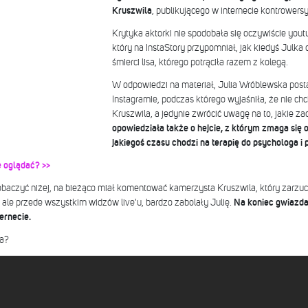
Kruszwila
, publikującego w internecie kontrowersyj
Krytyka aktorki nie spodobała się oczywiście yout
który na InstaStory przypomniał, jak kiedyś Julka
śmierci lisa, którego potrąciła razem z kolegą.
W odpowiedzi na materiał, Julia Wróblewska posta
Instagramie, podczas którego wyjaśniła, że nie c
Kruszwila, a jedynie zwrócić uwagę na to, jakie z
opowiedziała także o hejcie, z którym zmaga się o
jakiegoś czasu chodzi na terapię do psychologa i 
 oglądać? >>
baczyć niżej, na bieżąco miał komentować kamerzysta Kruszwila, który zarzucał
, ale przede wszystkim widzów live'u, bardzo zabolały Julię.
Na koniec gwiazda
ernecie.
ła?