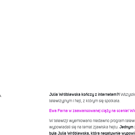
Julia Wróblewska kończy z internetem?!
Wszystko
A
telewizyjnym i hejt, z którym się spotkała.
Ewa Farna w zaawansowanej ciąży na scenie! Wi
W telewizji wyemiowano niedawno program telewi
wypowiadali się na temat zjawiska hejtu.
Jednym z
była Julia Wróblewska, która negatywnie wypowied