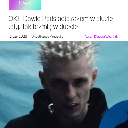
News
OKI i Dawid Podsiadło razem w bluzie
taty. Tak brzmią w duecie
12 cze 2026
|
#szołbiznes
#muzyka
Autor:
Klaudia Woźniak