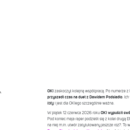
OKI
zaskoczył kolejną współpracą. Po numerze z 
A
przyszedł czas na duet z Dawidem Podsiadło
. Ic
taty
i jest dla OKIego szczególnie ważna.
W piątek 12 czerwca 2026 roku
OKI wypuścił sw
Pod koniec maja raper podzielił się z kolei drugą E
na niej m.in. utwór zatytułowany
jeszcze raz?
. To 