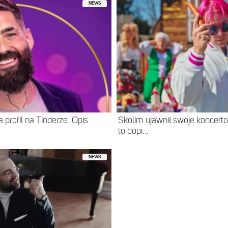
NEWS
 profil na Tinderze. Opis
Skolim ujawnił swoje koncerto
to dopi...
NEWS