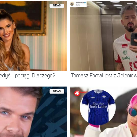
NEWS
iedyś… pociąg. Dlaczego?
Tomasz Fornal jest z Jeleni
NEWS