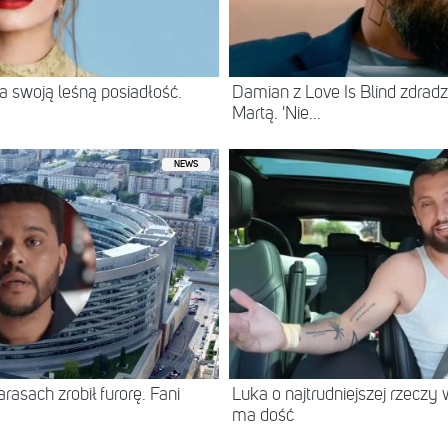
 swoją leśną posiadłość.
Damian z Love Is Blind zdradz
Martą. 'Nie...
NEWS
asach zrobił furorę. Fani
Luka o najtrudniejszej rzeczy 
ma dość