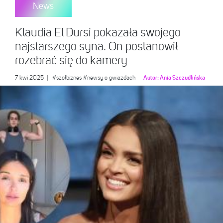
News
Klaudia El Dursi pokazała swojego
najstarszego syna. On postanowił
rozebrać się do kamery
7 kwi 2025
|
#szołbiznes
#newsy o gwiazdach
Autor:
Ania Szczudlińska