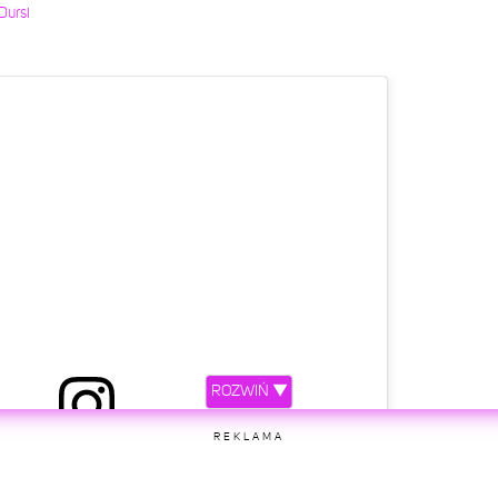
Dursi
ROZWIŃ ▼
REKLAMA
etl ten post na Instagramie