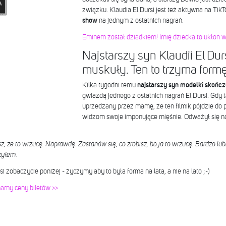
związku. Klaudia El Dursi jest też aktywna na TikT
show
na jednym z ostatnich nagrań.
Eminem został dziadkiem! Imię dziecka to ukłon w 
Najstarszy syn Klaudii El Dur
muskuły. Ten to trzyma formę
Kilka tygodni temu
najstarszy syn modelki skończy
gwiazdą jednego z ostatnich nagrań El Dursi. Gdy
uprzedzany przez mamę, że ten filmik pójdzie do p
widzom swoje imponujące mięśnie. Odważył się na
, że to wrzucę. Naprawdę. Zastanów się, co zrobisz, bo ja to wrzucę. Bardzo lub
zyłem.
 zobaczycie poniżej - życzymy aby to była forma na lata, a nie na lato ;-)
namy ceny biletów >>