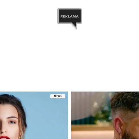
przez Klaudia El Dursi (@klaudia_el_dursi)
NEWS