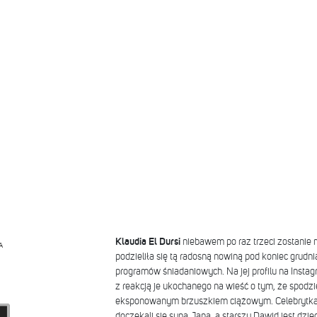
Klaudia El Dursi
niebawem po raz trzeci zostani
A
podzieliła się tą radosną nowiną pod koniec grud
programów śniadaniowych. Na jej profilu na Insta
z reakcją je ukochanego na wieść o tym, że spodzi
eksponowanym brzuszkiem ciążowym. Celebrytka i
doczekali się syna Jana, a starszy Dawid jest dzi