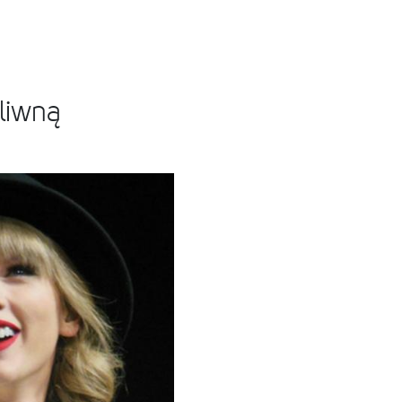
oliwną