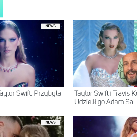
NEWS
aylor Swift. Przybyła
Taylor Swift i Travis K
Udzielił go Adam Sa..
NEWS