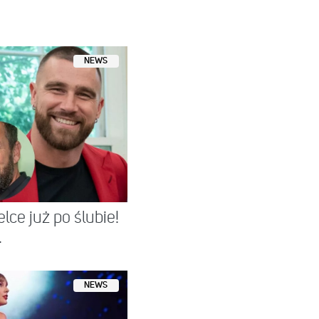
NEWS
elce już po ślubie!
.
NEWS