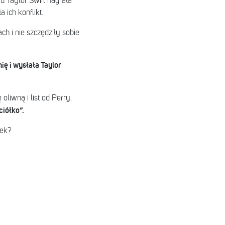
 Taylor Swift nagrała
ich konflikt.
ch i nie szczędziły sobie
ię i wysłała Taylor
liwną i list od Perry.
iółko”.
rek?