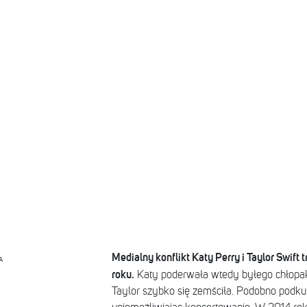
Medialny konflikt Katy Perry i Taylor Swift
A
roku.
Katy poderwała wtedy byłego chłopak
Taylor szybko się zemściła. Podobno podkupi