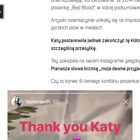
uniemożliwiając koncertowanie. W 2014 roku
piosenkę „Bad Blood”, w której podsumowała 
Artystki ostentacyjnie unikały się na impreza
gorzkich słów w mediach.
Katy postanowiła jednak zakończyć tę kłótn
szczególną przesyłkę.
Tay pokazała na swoim Instagramie gałązkę o
Pierwsze słowa brzmią „moja dawna przyjac
Czy to koniec 6-letniego konfliktu piosenka