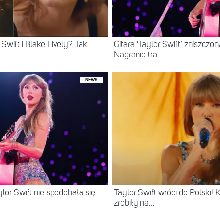
 Swift i Blake Lively? Tak
Gitara 'Taylor Swift’ zniszcz
Nagranie tra...
NEWS
or Swift nie spodobała się
Taylor Swift wróci do Polski
zrobiły na...