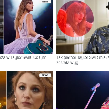
NEWS
za w Taylor Swift. Co tym
Tak partner Taylor Swift miał
została wyg...
NEWS