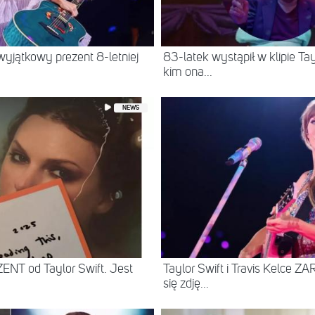
wyjątkowy prezent 8-letniej
83-latek wystąpił w klipie Tay
kim ona...
NEWS
ENT od Taylor Swift. Jest
Taylor Swift i Travis Kelce Z
się zdję...