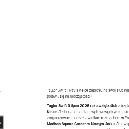
Taylor Swift i Travis Kelce zaprosili na swój ślub
A
pojawił się na uroczystości?
Taylor Swift 3 lipca 2026 roku wzięła ślub
z trzy
Kelce
. Jedna z najbardziej wpływowych wokaliste
zorganizować imprezę z wielkim rozmachem
w ''n
Madison Square Garden w Nowym Jorku
. Jak ws