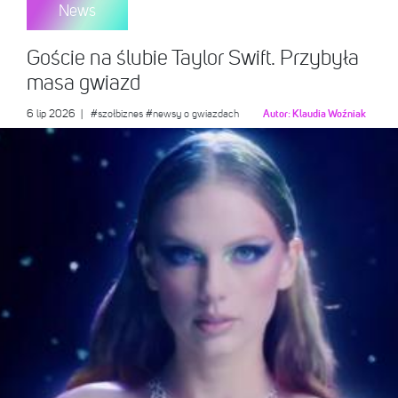
News
Goście na ślubie Taylor Swift. Przybyła
masa gwiazd
6 lip 2026
|
#szołbiznes
#newsy o gwiazdach
Autor:
Klaudia Woźniak