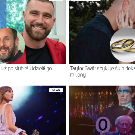
już po ślubie! Udzielił go
Taylor Swift szykuje ślub de
miliony
NEWS