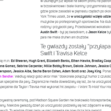
w usuniętym już wpisie na swoim profilu na platfo
w brzoskwiniowe i białe tkaniny i przypominała ogr
gdzie goście zasiadali w piętnastu rzędach po ok
York Times ustalił, że
w uroczystości wzięło udzi
muzyków po profesjonalnych sportowców. Na ślubie
rodziny i przyjaciół pary. Przedstawiciel wokalistki
Austin Swift
- był jej świadkiem, a
Jason Kelce
by
para nie miała druhen ani drużbów.
Te gwiazdy zostały ''przyłapan
Swift i Travisa Kelce
się m.in.
Ed Sheeran, Hugh Grant, Elizabeth Banks, Ethan Hawke, Bradley Coope
ena Gomez, Sabrina Carpenter, Millie Bobby Brown, Dakota Johnson, Jessica C
erspoon, Jessica Alba, Sacha Baron Cohen, Adam Scott oraz Joey King
. Ponad
m Sandler
. Według relacji gości aktor miał ''doskonale połączyć humor z czułośc
sał specjalnie dla pary. Zagraniczne media dowiedziały się też, że na uroczysto
ecjalnie dla Taylor i Travisa miał wykonać hit zespołu -
I Want To Hold Your H
 prywatną ceremonią, pod Madison Square Garden nie brakowało fotoreporterów, k
y. Niektóre gwiazdy dzień po uroczystości podzieliły się też zdjęciami w ele
wych. To właśnie dzięki temu w sieci pojawiła się powyższa lista gwiazd.