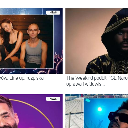
NEWS
ów. Line up, rozpiska
The Weeknd podbił PGE Naro
oprawa i widowis...
NEWS