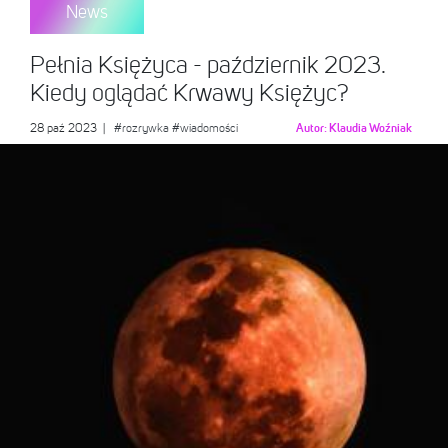
News
Pełnia Księżyca - październik 2023.
Kiedy oglądać Krwawy Księżyc?
28 paź 2023
|
#rozrywka
#wiadomości
Autor:
Klaudia Woźniak