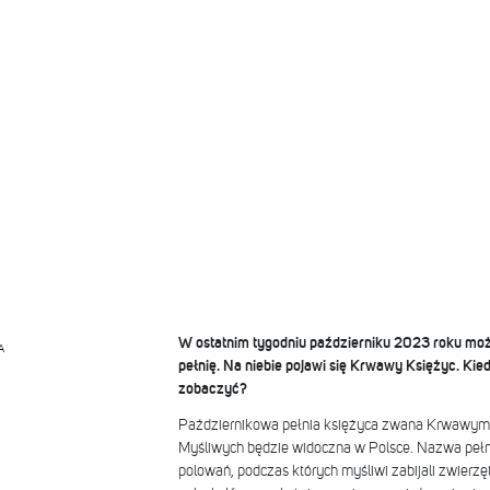
W ostatnim tygodniu październiku 2023 roku m
A
pełnię. Na niebie pojawi się Krwawy Księżyc. Kie
zobaczyć?
Październikowa pełnia księżyca zwana Krwawym 
Myśliwych będzie widoczna w Polsce. Nazwa pełni 
polowań, podczas których myśliwi zabijali zwierz