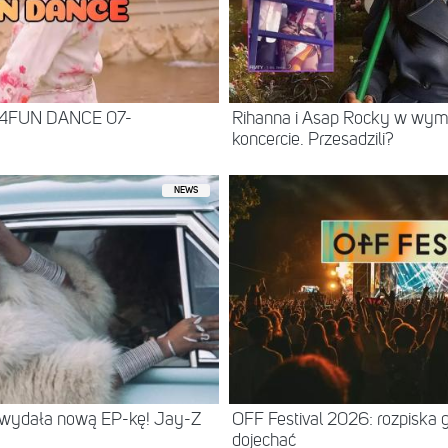
 4FUN DANCE 07-
Rihanna i Asap Rocky w wy
koncercie. Przesadzili?
NEWS
 wydała nową EP-kę! Jay-Z
OFF Festival 2026: rozpiska 
dojechać