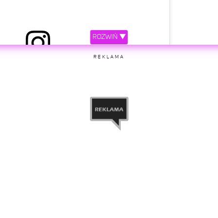
ROZWIŃ ▼
REKLAMA
etl ten post na Instagramie
 przez International Space Station (@iss)