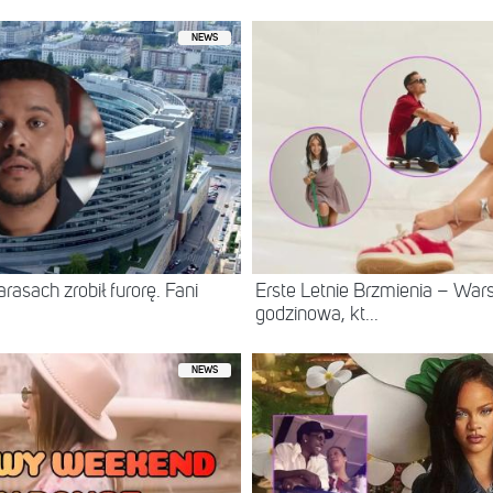
NEWS
asach zrobił furorę. Fani
Erste Letnie Brzmienia – Wa
godzinowa, kt...
NEWS