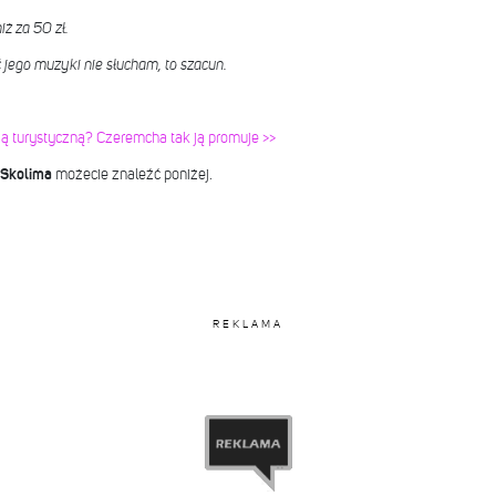
iż za 50 zł.
ć jego muzyki nie słucham, to szacun.
ą turystyczną? Czeremcha tak ją promuje >>
i Skolima
możecie znaleźć poniżej.
REKLAMA