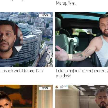
Martą. 'Nie...
NEWS
asach zrobił furorę. Fani
Luka o najtrudniejszej rzeczy 
ma dość
NEWS