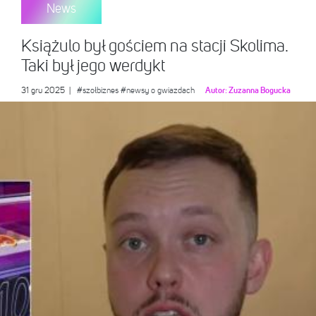
News
Książulo był gościem na stacji Skolima.
Taki był jego werdykt
31 gru 2025
|
#szołbiznes
#newsy o gwiazdach
Autor:
Zuzanna Bogucka