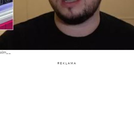
kolim__
REKLAMA