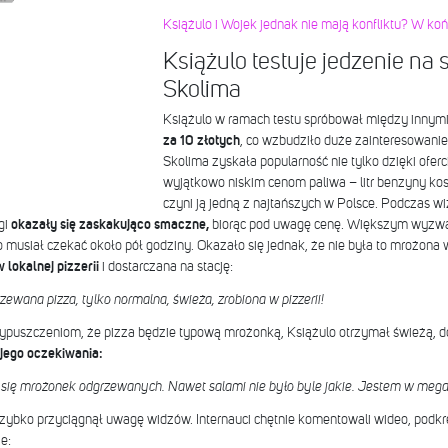
Książulo i Wojek jednak nie mają konfliktu? W ko
Książulo testuje jedzenie na 
Skolima
Książulo w ramach testu spróbował między innym
za 10 złotych
, co wzbudziło duże zainteresowanie
Skolima zyskała popularność nie tylko dzięki oferc
wyjątkowo niskim cenom paliwa – litr benzyny kosz
czyni ją jedną z najtańszych w Polsce.
Podczas wiz
gi
okazały się zaskakująco smaczne,
biorąc pod uwagę cenę. Większym wyzwan
musiał czekać około pół godziny. Okazało się jednak, że nie była to mrożona 
lokalnej pizzerii
i dostarczana na stację:
zewana pizza, tylko normalna, świeża, zrobiona w pizzerii!
uszczeniom, że pizza będzie typową mrożonką, Książulo otrzymał świeżą, do
jego oczekiwania:
m się mrożonek odgrzewanych. Nawet salami nie było byle jakie. Jestem w me
 szybko przyciągnął uwagę widzów. Internauci chętnie komentowali wideo, podk
e: