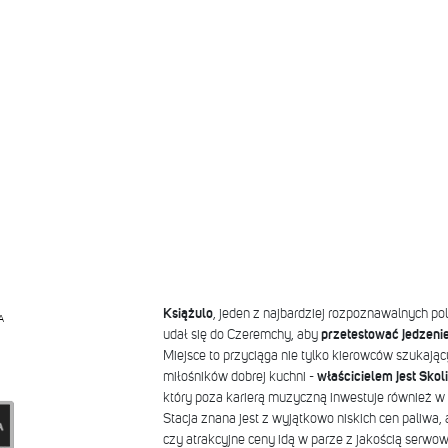
Książulo
, jeden z najbardziej rozpoznawalnych po
A
udał się do Czeremchy, aby
przetestować jedzenie
Miejsce to przyciąga nie tylko kierowców szukając
miłośników dobrej kuchni -
właścicielem jest Skol
który poza karierą muzyczną inwestuje również w
Stacja znana jest z wyjątkowo niskich cen paliwa, 
czy atrakcyjne ceny idą w parze z jakością serwo