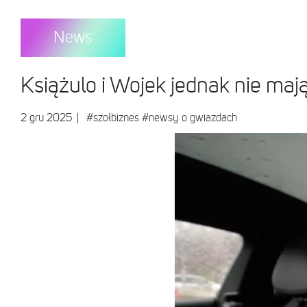
News
Książulo i Wojek jednak nie maj
2 gru 2025
|
#szołbiznes
#newsy o gwiazdach