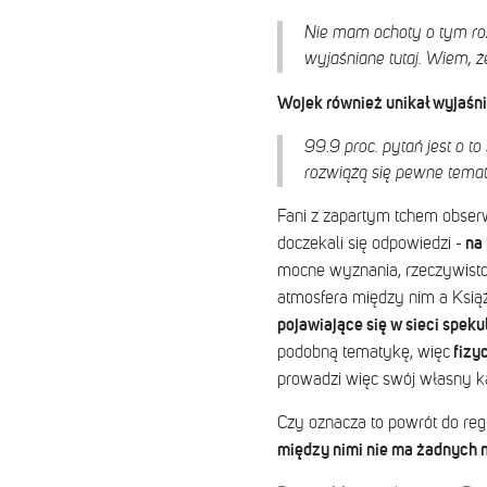
Nie mam ochoty o tym roz
wyjaśniane tutaj. Wiem, że 
Wojek również unikał wyjaśn
99.9 proc. pytań jest o to
rozwiążą się pewne tematy
Fani z zapartym tchem obserwo
na 
doczekali się odpowiedzi -
mocne wyznania, rzeczywistoś
atmosfera między nim a Ksią
pojawiające się w sieci spek
fizyc
podobną tematykę, więc
prowadzi więc swój własny kan
Czy oznacza to powrót do reg
między nimi nie ma żadnych n