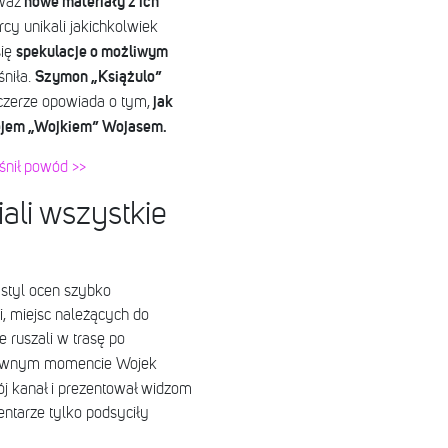
nowe materiały z ich
eważ
órcy unikali jakichkolwiek
spekulacje o możliwym
się
Szymon „Książulo”
śniła.
jak
czerze opowiada o tym,
iejem „Wojkiem” Wojasem.
śnił powód >>
ali wszystkie
 styl ocen szybko
i, miejsc należących do
 ruszali w trasę po
wnym momencie Wojek
ój kanał i prezentował widzom
entarze tylko podsyciły