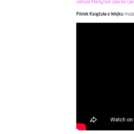
Danuta Martyniuk zaprosi Dan
Filmik Książula o Wojku
możec