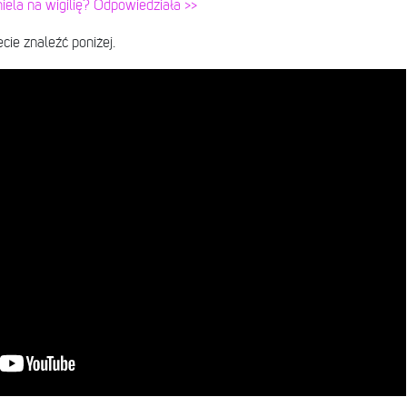
iela na wigilię? Odpowiedziała >>
ie znaleźć poniżej.