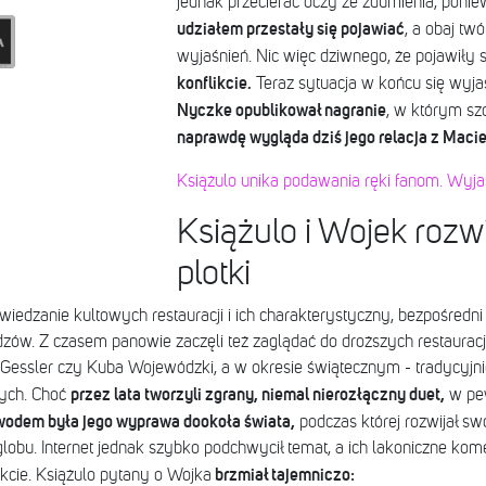
jednak przecierać oczy ze zdumienia, poni
udziałem przestały się pojawiać
, a obaj tw
wyjaśnień. Nic więc dziwnego, że pojawiły 
konflikcie.
Teraz sytuacja w końcu się wyja
Nyczke opublikował nagranie
, w którym sz
naprawdę wygląda dziś jego relacja z Mac
Książulo unika podawania ręki fanom. Wyja
Książulo i Wojek rozwi
plotki
iedzanie kultowych restauracji i ich charakterystyczny, bezpośredni
dzów. Z czasem panowie zaczęli też zaglądać do droższych restauracj
 Gessler czy Kuba Wojewódzki, a w okresie świątecznym - tradycyjnie
przez lata tworzyli zgrany, niemal nierozłączny duet,
ych. Choć
w pe
odem była jego wyprawa dookoła świata,
podczas której rozwijał sw
lobu. Internet jednak szybko podchwycił temat, a ich lakoniczne kom
brzmiał tajemniczo:
kcie. Książulo pytany o Wojka