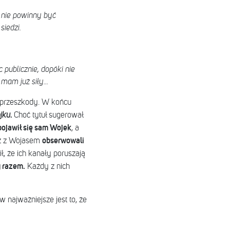
 nie powinny być
siedzi.
 publicznie, dopóki nie
mam już siły...
e przeszkody. W końcu
.
jku
Choć tytuł sugerował
ojawił się sam Wojek
, a
obserwowali
z z Wojasem
ł, że ich kanały poruszają
y razem.
Każdy z nich
 najważniejsze jest to,
że