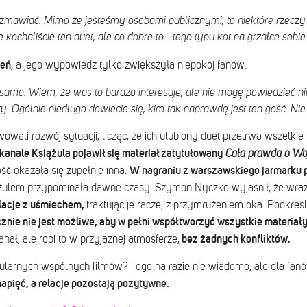
mawiać. Mimo że jesteśmy osobami publicznymi, to niektóre rzeczy
kochaliście ten duet, ale co dobre to... tego typu kot na grzałce sobie 
ień
, a jego wypowiedź tylko zwiększyła niepokój fanów:
 samo. Wiem, że was to bardzo interesuje, ale nie mogę powiedzieć nic
. Ogólnie niedługo dowiecie się, kim tak naprawdę jest ten gość. Nie 
wali rozwój sytuacji, licząc, że ich ulubiony duet przetrwa wszelki
kanale Książula pojawił się materiał zatytułowany
Cała prawda o Wo
W nagraniu z warszawskiego jarmarku p
ć okazała się zupełnie inna.
żulem przypominała dawne czasy.
Szymon Nyczke wyjaśnił, że wra
ulacje z uśmiechem,
traktując je raczej z przymrużeniem oka. Podkreśli
znie nie jest możliwe, aby w pełni współtworzyć wszystkie materiał
bez żadnych konfliktów.
ał, ale robi to w przyjaznej atmosferze,
ularnych wspólnych filmów? Tego na razie nie wiadomo, ale dla fanów
apięć, a relacje pozostają pozytywne.