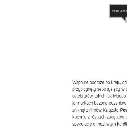
Wspólne podróże po kraju, odw
przyciągnęły setki tysięcy wi
celebrytów, takich jak Magda
jarmarkach bożonarodzeniow
Pow
zniknął z filmów Książula.
kuchnie z różnych zakątków g
spekulacje o możliwym konfli