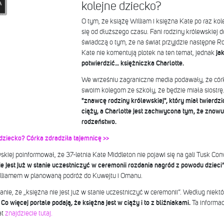
kolejne dziecko?
O tym, że książę William i księżna Kate po raz kol
się od dłuższego czasu. Fani rodziny królewskiej d
świadczą o tym, że na świat przyjdzie następne R
Kate nie komentują plotek na ten temat, jednak
ja
potwierdzić… księżniczka Charlotte.
We wrześniu zagraniczne media podawały, że córk
swoim kolegom ze szkoły, że będzie miała siostrę
"znawcę rodziny królewskiej", który miał twierdzi
ciąży, a Charlotte jest zachwycona tym, że znow
rodzeństwo.
 dziecko? Córka zdradziła tajemnicę >>
kiej poinformował, że 37-letnia Kate Middleton nie pojawi się na gali Tusk Co
e jest już w stanie uczestniczyć w ceremonii rozdania nagród z powodu dzieci”
illiamem w planowaną podróż do Kuwejtu i Omanu.
ie, że „księżna nie jest już w stanie uczestniczyć w ceremonii”. Według niektó
.
Co więcej portale podają, że księżna jest w ciąży i to z bliźniakami.
Ta informa
at
znajdziecie tutaj.