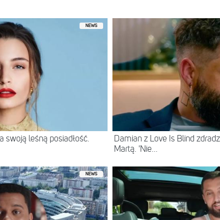
nsington Palace
(@kensingtonroyal)
Lip 15, 2018 o 2:30 PDT
NEWS
 swoją leśną posiadłość.
Damian z Love Is Blind zdradz
Martą. 'Nie...
NEWS