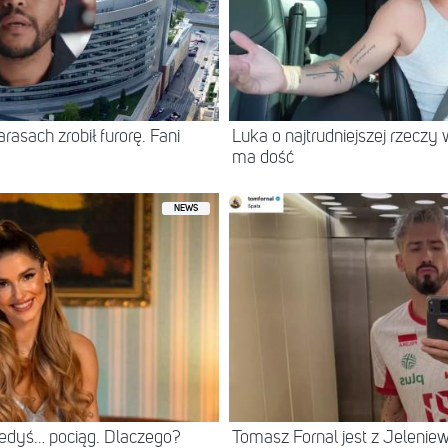
asach zrobił furorę. Fani
Luka o najtrudniejszej rzeczy 
ma dość
NEWS
iedyś… pociąg. Dlaczego?
Tomasz Fornal jest z Jeleni