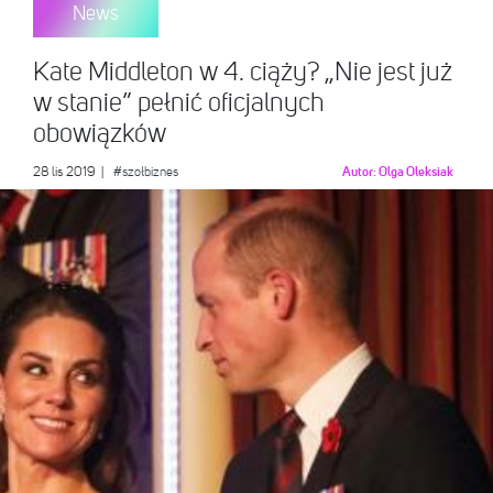
News
Kate Middleton w 4. ciąży? „Nie jest już
w stanie” pełnić oficjalnych
obowiązków
28 lis 2019
|
#szołbiznes
Autor:
Olga Oleksiak