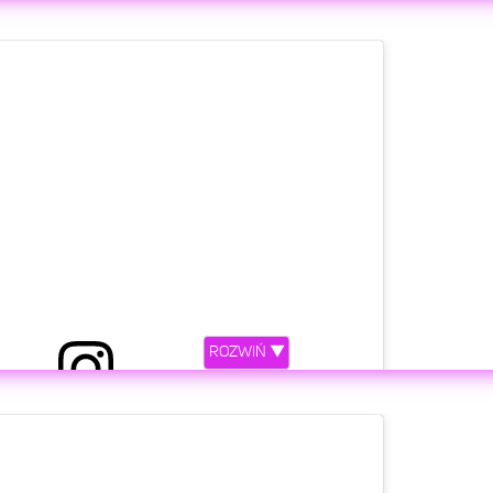
etl ten post na Instagramie.
Wearing @hauslabs #GLAMATTACK in Rose Bitch and
EYE-LIE-NER
ROZWIŃ ▼
z
Lady Gaga
(@ladygaga)
Lis 3, 2019 o 2:55 PST
etl ten post na Instagramie.