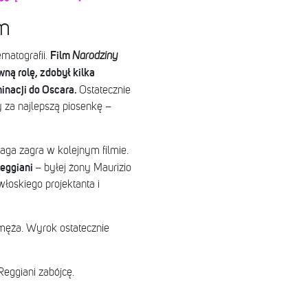
lm
Film
matografii.
Narodziny
ną rolę, zdobył kilka
inacji do Oscara.
Ostatecznie
 za najlepszą piosenkę –
ga zagra w kolejnym filmie.
Reggiani
– byłej żony Maurizio
łoskiego projektanta i
 męża. Wyrok ostatecznie
Reggiani zabójcę.