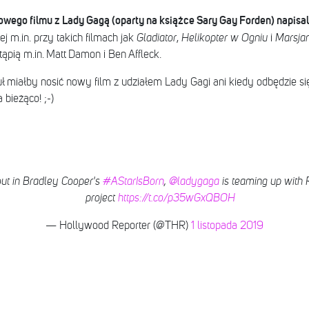
wego filmu z Lady Gagą (oparty na książce Sary Gay Forden) napisali
j m.in. przy takich filmach jak
Gladiator
,
Helikopter w Ogniu
i
Marsjan
ąpią m.in. Matt Damon i Ben Affleck.
uł miałby nosić nowy film z udziałem Lady Gagi ani kiedy odbędzie s
bieżąco! ;-)
out in Bradley Cooper's
#AStarIsBorn
,
@ladygaga
is teaming up with R
project
https://t.co/p35wGxQBOH
— Hollywood Reporter (@THR)
1 listopada 2019