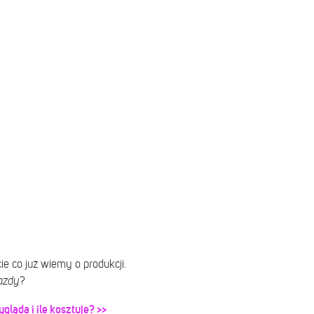
ie co już wiemy o produkcji.
azdy
?
ląda i ile kosztuje? >>