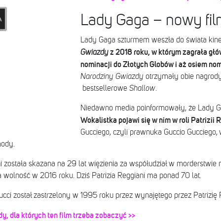
Lady Gaga – nowy fi
Lady Gaga szturmem weszła do świata kine
z 2018 roku, w którym zagrała głów
Gwiazdy
nominacji do Złotych Globów i aż osiem nom
Narodziny Gwiazdy
otrzymały obie nagrody
bestsellerowe
Shallow
.
Niedawno media poinformowały, że Lady Ga
Wokalistka pojawi się w nim w roli Patrizii 
Gucciego, czyli prawnuka Guccio Gucciego, w
mody.
i została skazana na 29 lat więzienia za współudział w morderstwie
a wolność w 2016 roku. Dziś Patrizia Reggiani ma ponad 70 lat.
cci został zastrzelony w 1995 roku przez wynajętego przez Patrizię 
, dla których ten film trzeba zobaczyć >>