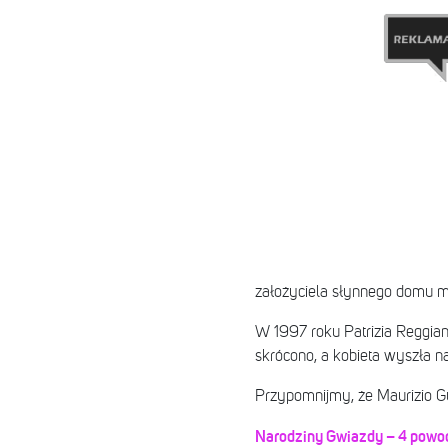
założyciela słynnego domu 
W 1997 roku Patrizia Reggian
skrócono, a kobieta wyszła n
Przypomnijmy, że Maurizio Gu
Narodziny Gwiazdy – 4 powody