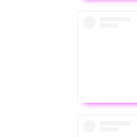
Wyświ
Jazz & Piano tonight ? 
Post udostępniony prze
Wyświ