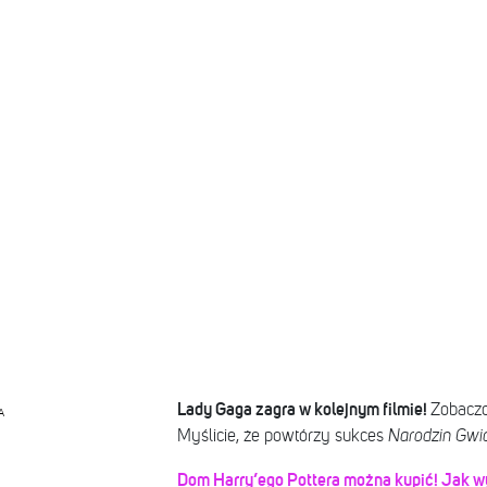
Lady Gaga zagra w kolejnym filmie!
Zobaczc
A
Myślicie, że powtórzy sukces
Narodzin Gwi
Dom Harry’ego Pottera można kupić! Jak wyg