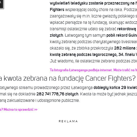
wyświetleń teledysku zostanie przeznaczony na 
Fighters
wspierającej osoby chore na raka. Podczas
zaangażowały się m.in. liczne gwiazdy polskiego
wpłacać pieniądze na tę fundację, skanując widoc
transmisji ostatecznie udało się zebrać
rekordową 
złotych
. Łatwogang tym samym
pobił rekord Gui
kwoty zebranej podczas charytatywnego livestrea
okazało się, że zbiórka przekroczyła
282 miliona 
kwotę zebraną podczas tegorocznego, 34. finał
Już wiadomo, ile ostatecznie zebrano podczas zbió
Ta fotografia Łatwoganga podbija internet. Może trafić na 
a kwota zebrana na fundację Cancer Fighters?
rytatywnego streamu prowadzonego przez Łatwoganga
dobiegły końca 29 kwiet
mał się na dokładnie
282 741 778,76 złotych
. Kwota ta może być jednak jeszc
aną zaktualizowane i udostępnione publicznie.
rs? Można to sprawdzić >>
REKLAMA