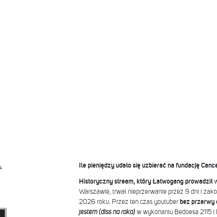
Ile pieniędzy udało się uzbierać na fundację Canc
A
Historyczny stream, który Łatwogang prowadził
Warszawie, trwał nieprzerwanie przez 9 dni i zako
2026 roku. Przez ten czas youtuber
bez przerwy 
jestem (diss na raka)
w wykonaniu Bedoesa 2115 i