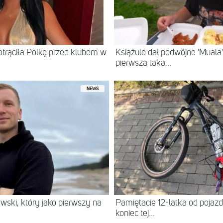
otrąciła Polkę przed klubem w
Książulo dał podwójne 'Muala'
pierwsza taka...
NEWS
wski, który jako pierwszy na
Pamiętacie 12-latka od pojazdu
koniec tej...