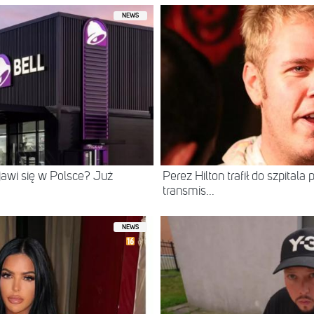
NEWS
ojawi się w Polsce? Już
Perez Hilton trafił do szpital
transmis...
NEWS