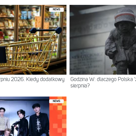
NEWS
erpniu 2026. Kiedy dodatkowy
Godzina W: dlaczego Polska 'z
sierpnia?
NEWS