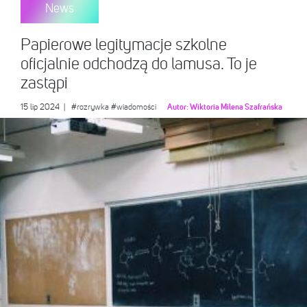
News
Papierowe legitymacje szkolne
oficjalnie odchodzą do lamusa. To je
zastąpi
15 lip 2024
|
#rozrywka
#wiadomości
Autor:
Wiktoria Milena Szafrańska