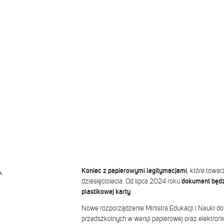
Koniec z papierowymi legitymacjami
, które towa
A
dziesięciolecia. Od lipca 2024 roku
dokument będz
plastikowej karty
.
Nowe rozporządzenie Ministra Edukacji i Nauki dot
przedszkolnych w wersji papierowej oraz elektronic