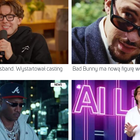
sband. Wystartował casting
Bad Bunny ma nową figurę 
NEWS