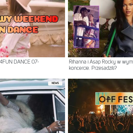
 4FUN DANCE 07-
Rihanna i Asap Rocky w wy
koncercie. Przesadzili?
NEWS