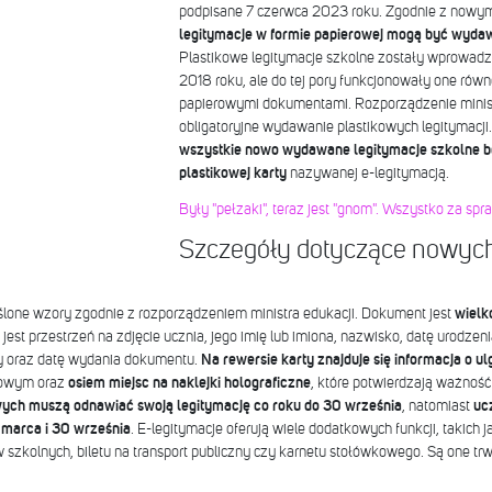
podpisane 7 czerwca 2023 roku. Zgodnie z nowym
legitymacje w formie papierowej mogą być wydaw
Plastikowe legitymacje szkolne zostały wprowadz
2018 roku, ale do tej pory funkcjonowały one równ
papierowymi dokumentami. Rozporządzenie minis
obligatoryjne wydawanie plastikowych legitymacji
wszystkie nowo wydawane legitymacje szkolne b
plastikowej karty
nazywanej e-legitymacją.
Były "pełzaki", teraz jest "gnom". Wszystko za spr
Szczegóły dotyczące nowych 
ślone wzory zgodnie z rozporządzeniem ministra edukacji. Dokument jest
wielk
 jest przestrzeń na zdjęcie ucznia, jego imię lub imiona, nazwisko, datę urodze
ły oraz datę wydania dokumentu.
Na rewersie karty
znajduje się informacja o u
owym oraz
osiem miejsc na naklejki holograficzne
, które potwierdzają ważność
ch muszą odnawiać swoją legitymację co roku do 30 września
, natomiast
ucz
1 marca i 30 września
. E-legitymacje oferują wiele dodatkowych funkcji, takich 
szkolnych, biletu na transport publiczny czy karnetu stołówkowego. Są one trwa