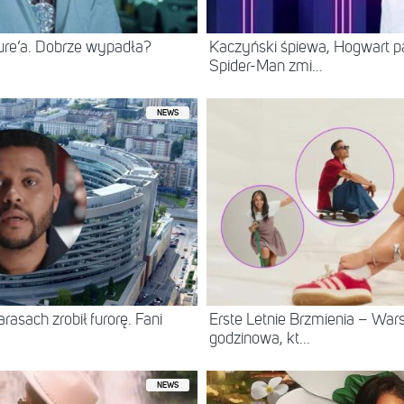
ure’a. Dobrze wypadła?
Kaczyński śpiewa, Hogwart pa
Spider-Man zmi...
NEWS
asach zrobił furorę. Fani
Erste Letnie Brzmienia – Wa
godzinowa, kt...
NEWS