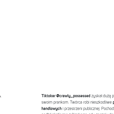
Tiktoker @crawly_possessed
zyskał dużą p
A
swoim prankom. Twórca robi nieszkodliwe
handlowych
i przestrzeni publicznej. Poch