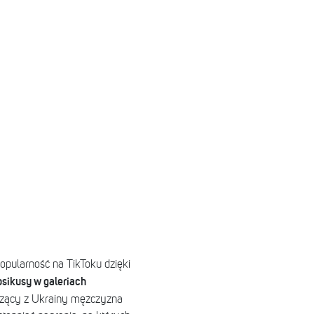
opularność na TikToku dzięki
psikusy w galeriach
odzący z Ukrainy mężczyzna