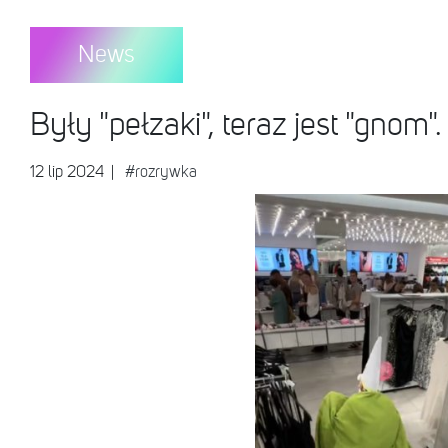
News
Były "pełzaki", teraz jest "gnom
12 lip 2024
|
#rozrywka