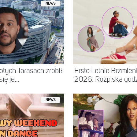
NEWS
tych Tarasach zrobił
Erste Letnie Brzmie
ię je...
2026. Rozpiska godzi
NEWS