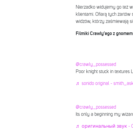
Nierzadko widujemy go też w
klientami. Ofiarą tych żartó
widzów, którzy zaśmiewają si
Filmiki Crawly’ego z gnomem
@crawly_possessed
Poor knight stuck in textures
♬ sonido original - smith_as
@crawly_possessed
Its only a beginning my wizards
♬ оригинальный звук - 