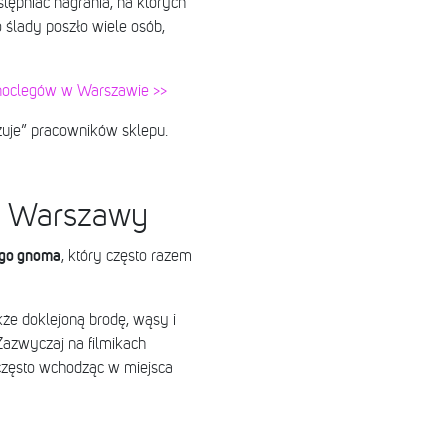
stępniać nagrania, na których
ślady poszło wiele osób,
 noclegów w Warszawie >>
zuje” pracowników sklepu.
h Warszawy
ego gnoma
, który często razem
kże doklejoną brodę, wąsy i
 Zazwyczaj na filmikach
często wchodząc w miejsca