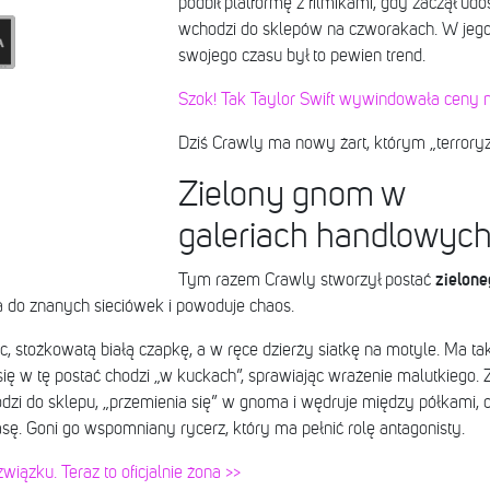
podbił platformę z filmikami, gdy zaczął udo
wchodzi do sklepów na czworakach. W jego 
swojego czasu był to pewien trend.
Szok! Tak Taylor Swift wywindowała ceny
Dziś Crawly ma nowy żart, którym „terrory
Zielony gnom w
galeriach handlowyc
zielon
Tym razem Crawly stworzył postać
do znanych sieciówek i powoduje chaos.
, stożkowatą białą czapkę, a w ręce dzierży siatkę na motyle. Ma ta
się w tę postać chodzi „w kuckach”, sprawiając wrażenie malutkiego.
zi do sklepu, „przemienia się” w gnoma i wędruje między półkami, 
sę. Goni go wspomniany rycerz, który ma pełnić rolę antagonisty.
związku. Teraz to oficjalnie żona >>