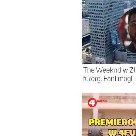
The Weeknd w Zło
furorę. Fani mogli s