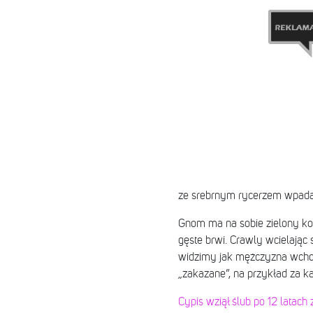
ze srebrnym rycerzem wpada 
Gnom ma na sobie zielony koc
gęste brwi. Crawly wcielając 
widzimy jak mężczyzna wchod
„zakazane”, na przykład za ka
Cypis wziął ślub po 12 latach 