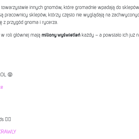
 towarzystwie innych gnomów, które gromadnie wpadają do sklepów 
w są pracownicy sklepów, którzy często nie wyglądają na zachwycony
ę z przygód gnoma i rycerza.
miliony wyświetleń
w roli głównej mają
każdy – a powstało ich już 
 LOL 😝
ke
 ❤️‍🔥
CRAWLY