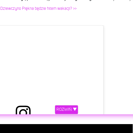
 Dziewczyno Piękna będzie hitem wakacji? >>
ROZWIŃ ▼
etl ten post na Instagramie