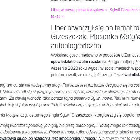
Liber w nowej piosence śpiewa o Sylwii Grzeszc
tekst >>
Liber otworzył się na temat r
Grzeszczak. Piosenka
Motyl
autobiograficzna
Wokalista gościł niedawno w podcaście u Żurnalist
opowiedział o swoim rozstaniu.
Przypomnijmy, że 
września 2023 roku wydali w social mediach wspó
poinformowali, że nie są już razem. Teraz
wokalis
ny temat, ale nie widzę innej drogi. Fajnie, że jeśli już ludzie decydują się na co
t. Wiele historii się słyszy, a ja mam to szczęście, szczęście w nieszczęściu tak
em. Za chwilę wchodzi taka bardzo fajna piosenka Sylwii nowa. Taki letni nume
ała i to jest fajna współpraca. To tylko świadczy o tym, że można mieć dobre rela
enki
Motyle
, czyli ostatniego singla Sylwii Grzeszczak, który cieszy się popularno
moją twórczość popową, ja nigdy nie piszę autobiografii. To się mogło tak zdarz
 dosłownie jako opowieść. Piosenki mogą tylko gdzieś zahaczać o jakieś emocje
owstawał długo, po rozstaniu, jest emocjonalny i mocny.
Nie zawsze jest to moja 