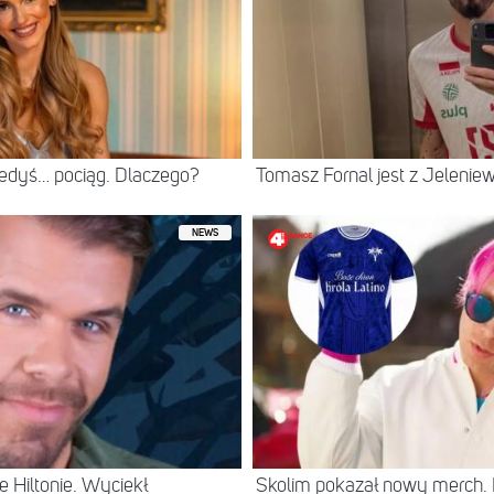
iedyś… pociąg. Dlaczego?
Tomasz Fornal jest z Jeleni
NEWS
 Hiltonie. Wyciekł
Skolim pokazał nowy merch.