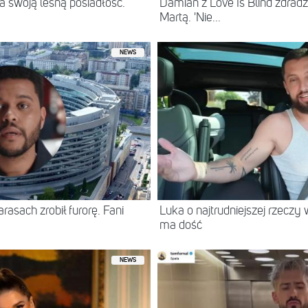
 swoją leśną posiadłość.
Damian z Love Is Blind zdradz
Martą. 'Nie...
NEWS
asach zrobił furorę. Fani
Luka o najtrudniejszej rzeczy 
ma dość
NEWS