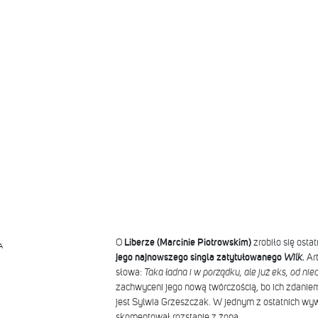
O
Liberze (Marcinie Piotrowskim)
zrobiło się osta
A
jego najnowszego singla zatytułowanego
Wilk.
Art
słowa:
Taka ładna i w porządku, ale już eks, od ni
zachwyceni jego nową twórczością, bo ich zdanie
jest Sylwia Grzeszczak. W jednym z ostatnich wy
skomentował rozstanie z żoną.