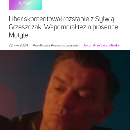
News
Liber skomentował rozstanie z Sylwią
Grzeszczak. Wspomniał też o piosence
Motyle
22 kwi 2024
|
#szołbiznes
#newsy o gwiazdach
Autor:
Ania Szczudlińska