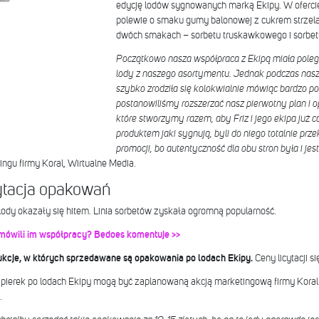
edycję lodów sygnowanych marką Ekipy. W ofercie
polewie o smaku gumy balonowej z cukrem strzel
dwóch smakach – sorbetu truskawkowego i sorbet
Początkowo nasza współpraca z Ekipą miała poleg
lody z naszego asortymentu. Jednak podczas nas
szybko zrodziła się kolokwialnie mówiąc bardzo p
postanowiliśmy rozszerzać nasz pierwotny plan i 
które stworzymy razem, aby Friz i jego ekipa już ca
produktem jaki sygnują, byli do niego totalnie prze
promocji, bo autentyczność dla obu stron była i je
ngu firmy Koral, Wirtualne Media.
cytacja opakowań
 lody okazały się hitem. Linia sorbetów zyskała ogromną popularność.
dmówili im współpracy? Bedoes komentuje >>
aukcje, w których sprzedawane są opakowania po lodach Ekipy.
Ceny licytacji s
pierek po lodach Ekipy mogą być zaplanowaną akcją marketingową firmy Koral
.