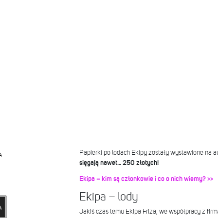
Papierki po lodach Ekipy zostały wystawione na au
A
sięgają nawet… 250 złotych!
Ekipa – kim są członkowie i co o nich wiemy? >>
Ekipa – lody
Jakiś czas temu Ekipa Friza, we współpracy z firm