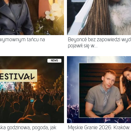
w wymownym tańcu na
Beyoncé bez zapowiedzi wyd
pojawił się w...
NEWS
ska godzinowa, pogoda, jak
Męskie Granie 2026: Kraków. 