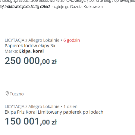
chciałby sprzedać takie opakowanie za 10-15 złotych, bo na te lody naprawdę je
j traktować jako żarty dzieci
- cytuje go Gazeta Krakowska.