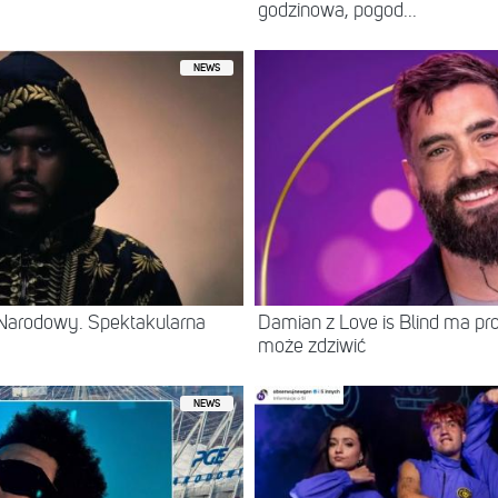
godzinowa, pogod...
NEWS
Narodowy. Spektakularna
Damian z Love is Blind ma prof
może zdziwić
NEWS