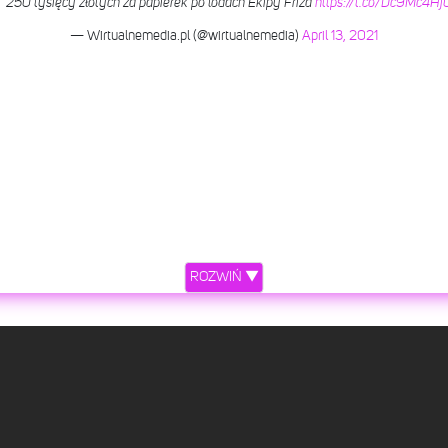
250 tysięcy złotych za papierek po lodach Ekipy Friza
https://t.co/Dc9Mc4Hj
— Wirtualnemedia.pl (@wirtualnemedia)
April 13, 2021
ROZWIŃ ▼