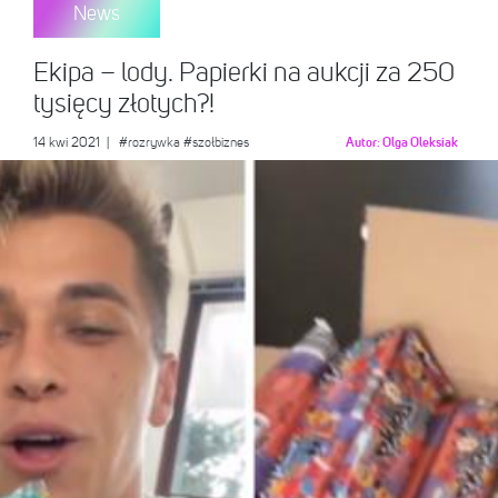
News
Ekipa – lody. Papierki na aukcji za 250
tysięcy złotych?!
14 kwi 2021
|
#rozrywka
#szołbiznes
Autor:
Olga Oleksiak