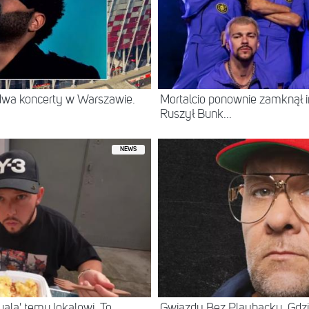
 dwa koncerty w Warszawie.
Mortalcio ponownie zamknął 
Ruszył Bunk...
NEWS
ala' temu lokalowi. To
Gwiazdy Bez Playbacku. Gdzi